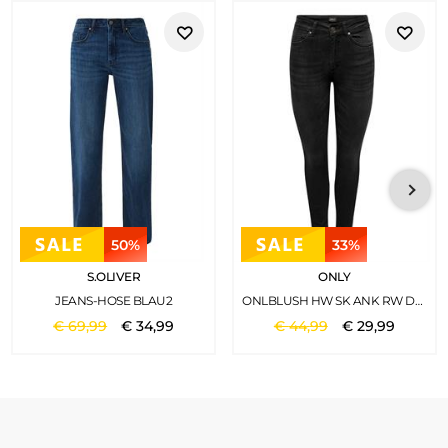
50%
33%
S.OLIVER
ONLY
JEANS-HOSE BLAU2
ONLBLUSH HW SK ANK RW DNM REA005 WASHED BLACK
€
69
,
99
€
34
,
99
€
44
,
99
€
29
,
99