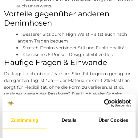
auch unterwegs.
Vorteile gegenüber anderen
Denimhosen
Besserer Sitz durch High Waist – sitzt auch nach
langem Tragen bequem
Stretch-Denim verbindet Stil und Funktionalität
Klassisches 5-Pocket-Design bleibt zeitlos
Häufige Fragen & Einwände
Du fragst dich, ob die Jeans im Slim Fit bequem genug für
den ganzen Tag ist? Ja — der Materialmix mit 2% Elasthan
sorgt für Flexibilität, ohne die Form zu verlieren. Bist du
unsicher wegen der Passform? Der High Waist Schnitt
stützt die Taille und die Skinny Legs formen das Bein
optisch. Du kannst dich jederzeit an unseren Kundenservice
wenden, wir helfen dir bei Fragen zur Passform oder Pflege.
Zustimmung
Details
Über Cookies
Versand, Rückgabe & Garantie
Versand: 4,99 € innerhalb Deutschlands. Rückgabe: