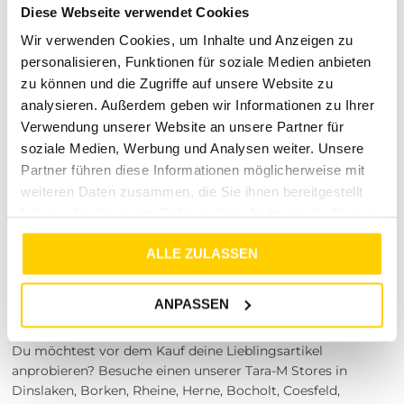
Diese Webseite verwendet Cookies
Rückgabe der Artikel ist innerhalb von 30 Tagen nach Kauf
möglich. Solltest du mit deinem Kauf nicht zufrieden sein,
Wir verwenden Cookies, um Inhalte und Anzeigen zu
bieten wir eine unkomplizierte Rückgabe an. Unser
personalisieren, Funktionen für soziale Medien anbieten
Kundenservice steht dir bei Problemen oder Fragen zur
zu können und die Zugriffe auf unsere Website zu
Rückgabe gerne zur Seite.
analysieren. Außerdem geben wir Informationen zu Ihrer
Bereit für deinen neuen Lieblings-
Verwendung unserer Website an unsere Partner für
soziale Medien, Werbung und Analysen weiter. Unsere
Jeans?
Partner führen diese Informationen möglicherweise mit
Sichere dir jetzt die Jeans im Slim Fit und erlebe
weiteren Daten zusammen, die Sie ihnen bereitgestellt
High Waist Komfort mit Skinny Legs. Probiere
haben oder die sie im Rahmen Ihrer Nutzung der Dienste
verschiedene Kombinationen aus und entdecke,
gesammelt haben.
wie vielseitig deine neue Denimhose sein kann.
ALLE ZULASSEN
Wenn du Hilfe brauchst, unterstützen wir dich gern
bei der Auswahl.
ANPASSEN
Besuche unsere Stores
Du möchtest vor dem Kauf deine Lieblingsartikel
anprobieren? Besuche einen unserer Tara-M Stores in
Dinslaken, Borken, Rheine, Herne, Bocholt, Coesfeld,