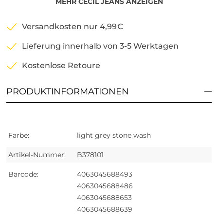
MEHR
CECIL
JEANS
ANZEIGEN
Versandkosten nur 4,99€
Lieferung innerhalb von 3-5 Werktagen
Kostenlose Retoure
PRODUKTINFORMATIONEN
Farbe:
light grey stone wash
Artikel-Nummer:
B378101
Barcode:
4063045688493
4063045688486
4063045688653
4063045688639