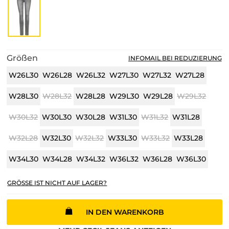
Größen
INFOMAIL BEI REDUZIERUNG
W26L30
W26L28
W26L32
W27L30
W27L32
W27L28
W28L30
W28L32
W28L28
W29L30
W29L28
W29L32
W30L32
W30L30
W30L28
W31L30
W31L32
W31L28
W32L28
W32L30
W32L32
W33L30
W33L32
W33L28
W34L30
W34L28
W34L32
W36L32
W36L28
W36L30
GRÖSSE IST NICHT AUF LAGER?
IN DEN WARENKORB