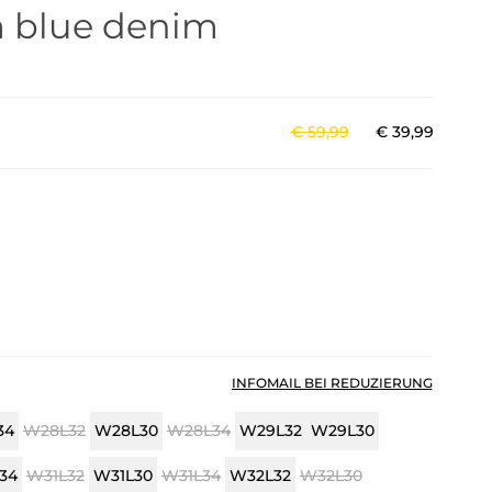
blue denim
€
59
,
99
€
39
,
99
INFOMAIL BEI REDUZIERUNG
34
W28L32
W28L30
W28L34
W29L32
W29L30
34
W31L32
W31L30
W31L34
W32L32
W32L30