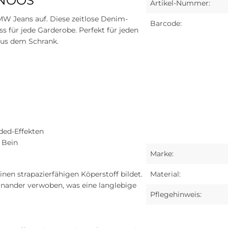
 NOOS
Artikel-Nummer:
MW Jeans auf. Diese zeitlose Denim-
Barcode:
s für jede Garderobe. Perfekt für jeden
aus dem Schrank.
ded-Effekten
s Bein
Marke:
nen strapazierfähigen Köperstoff bildet.
Material:
inander verwoben, was eine langlebige
Pflegehinweis: