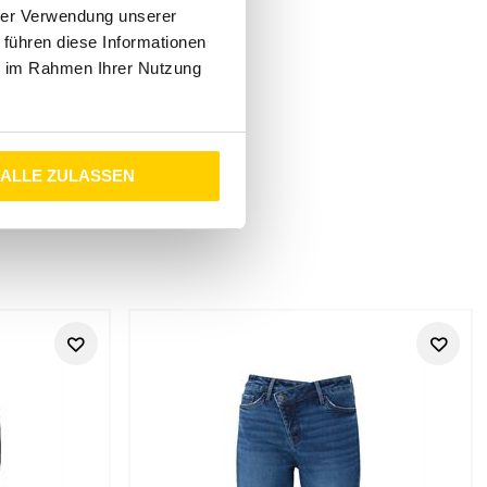
hrer Verwendung unserer
 führen diese Informationen
ie im Rahmen Ihrer Nutzung
ALLE ZULASSEN
oks
ara-M findest du ausgewählte JJXX Styles für Frauen, die
, urban und entspannt wirken soll, aber trotzdem klar und
en sich schnell kombinieren und eignen sich für Freizeit, Stadt,
l und du dazu moderne Oberteile, Jacken oder feminine