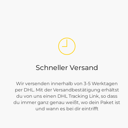
Welche JJXX Kleidung findest du be
Bei Tara-M steht JJXX für moderne Damenmode mit Denim- und
Jacken
,
Westen
,
Shorts
,
Kleider
und
Röcke
. Dadurch lässt sic
Schneller Versand
Wir versenden innerhalb von 3-5 Werktagen
per DHL. Mit der Versandbestätigung erhältst
du von uns einen DHL Tracking Link, so dass
du immer ganz genau weißt, wo dein Paket ist
und wann es bei dir eintrifft