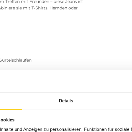
Treffen mit Freunden – diese Jeans ist
mbiniere sie mit T-Shirts, Hemden oder
Gürtelschlaufen
hlands. Sollte die Jeans nicht deinen
agen nach dem Kauf problemlos
nverzichtbaren Jeans!
Details
Cookies
? Besuche einen unserer Tara-M Stores
nhalte und Anzeigen zu personalisieren, Funktionen für soziale