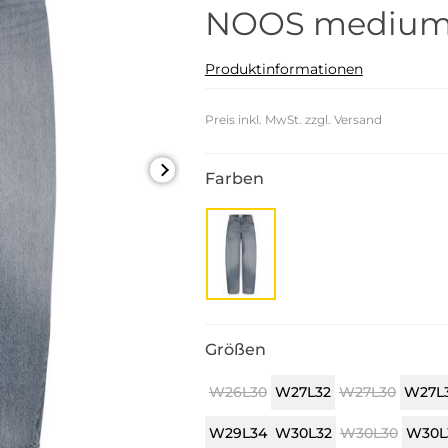
NOOS medium 
Produktinformationen
Preis inkl. MwSt. zzgl. Versand
Farben
Größen
W26L30
W27L32
W27L30
W27L
W29L34
W30L32
W30L30
W30L