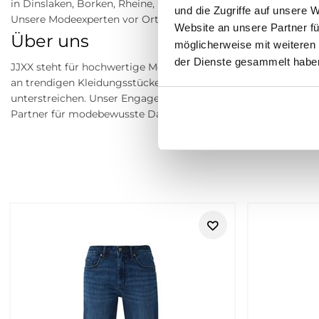
in Dinslaken, Borken, Rheine, Herne, Bocholt, Coesfeld, Datte
und die Zugriffe auf unsere 
Unsere Modeexperten vor Ort beraten dich gerne!
Website an unsere Partner fü
Über uns
möglicherweise mit weiteren
der Dienste gesammelt habe
JJXX steht für hochwertige Mode, die Komfort und Stil perfek
an trendigen Kleidungsstücken bieten wir dir die besten Opt
unterstreichen. Unser Engagement für Qualität und Kundenz
Partner für modebewusste Damen.
Retouren
JJXX bei Tara-M – junge Denim- u
JJXX steht für junge Damenmode mit starkem Denim-Fokus, läs
Jeans, Hosen, Shirts, Jacken, Kleider und moderne Casual-Loo
tragbar bleiben darf.
Ob Jeans, Cargo-Hose, Shirt, Sweatshirt, Bluse, Jacke oder Kle
Wochenende, Urlaub und entspannte Everyday-Looks. Besonders
Akzente kombinieren möchtest.
https://www.tara-m.de/retouren/