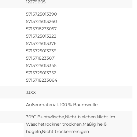
12279605
5715725013390
5715725013260
5715718233057
5715725013222
5715725013376
5715725013239
5715718233071
5715725013345
5715725013352
5715718233064
JJXX
Außenmaterial: 100 % Baumwolle
30°C Buntwäsche,Nicht bleichen,Nicht im
Wäschetrockner trocknen,Mäßig heiß
bügeln,Nicht trockenreinigen