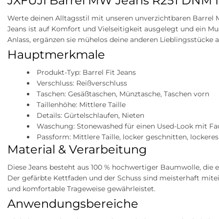
JXFUJI Barrel MW Jeans R251 DNM
Werte deinen Alltagsstil mit unseren unverzichtbaren Barrel 
Jeans ist auf Komfort und Vielseitigkeit ausgelegt und ein Mus
Anlass, ergänzen sie mühelos deine anderen Lieblingsstücke 
Hauptmerkmale
Produkt-Typ: Barrel Fit Jeans
Verschluss: Reißverschluss
Taschen: Gesäßtaschen, Münztasche, Taschen vorn
Taillenhöhe: Mittlere Taille
Details: Gürtelschlaufen, Nieten
Waschung: Stonewashed für einen Used-Look mit Fa
Passform: Mittlere Taille, locker geschnitten, lockere
Material & Verarbeitung
Diese Jeans besteht aus 100 % hochwertiger Baumwolle, die ei
Der gefärbte Kettfaden und der Schuss sind meisterhaft mite
und komfortable Trageweise gewährleistet.
Anwendungsbereiche