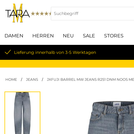
DAMEN
HERREN
NEU
SALE
STORES
Lieferung innerhalb von 3-5 Werktagen
HOME
/
JEANS
/
JXFUJI BARREL MW JEANS R251 DNM NOOS M