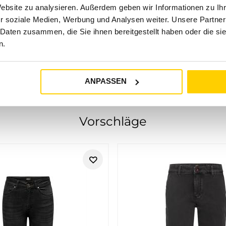
ln, Lüdinghausen, Marl oder Herten.
Website zu analysieren. Außerdem geben wir Informationen zu I
r soziale Medien, Werbung und Analysen weiter. Unsere Partner
 Daten zusammen, die Sie ihnen bereitgestellt haben oder die s
n.
t vereint. Mit unserem breiten Sortiment
ionen, um deinen persönlichen Look zu
ufriedenheit macht uns zum bevorzugten
ANPASSEN
nd Casual-Mode für moderne Damenlo
Vorschläge
sigen Schnitten und unkomplizierter Alltagstauglichkeit. Bei T
ks mögen. Die Marke passt besonders gut, wenn dein Outfit jung
id:
JJXX
bringt frische Outfit-Ideen in den Alltag. Die Styles lass
 stark ist JJXX, wenn Denim die Basis deines Outfits sein sol