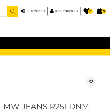
EINLOGGEN
REGISTRIEREN
0
0
L MW JEANS R251 DNM