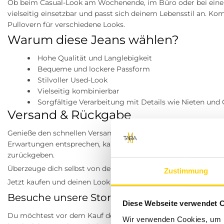
Ob beim Casual-Look am Wochenende, im Büro oder bei einem 
vielseitig einsetzbar und passt sich deinem Lebensstil an. Ko
Pullovern für verschiedene Looks.
Warum diese Jeans wählen?
Hohe Qualität und Langlebigkeit
Bequeme und lockere Passform
Stilvoller Used-Look
Vielseitig kombinierbar
Sorgfältige Verarbeitung mit Details wie Nieten und 
Versand & Rückgabe
Genieße den schnellen Versand für nur 4,99 € innerhalb Deutsc
Erwartungen entsprechen, kannst du sie innerhalb von 30 T
zurückgeben.
Überzeuge dich selbst von der Qualität und dem Stil dieser u
Zustimmung
Jetzt kaufen und deinen Look perfektionieren!
Besuche unsere Stores
Diese Webseite verwendet 
Du möchtest vor dem Kauf deine Lieblingsartikel anprobieren
Wir verwenden Cookies, um I