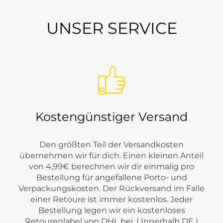
UNSER SERVICE
i Tara-M?
 Casual-Charakter. Je nach Saison findest du Styles aus Bere
h JJXX denimnah, sportlich, feminin oder urban stylen.
Kostengünstiger Versand
Den größten Teil der Versandkosten
übernehmen wir für dich. Einen kleinen Anteil
von 4,99€ berechnen wir dir einmalig pro
Bestellung für angefallene Porto- und
Verpackungskosten. Der Rückversand im Falle
einer Retoure ist immer kostenlos. Jeder
Bestellung legen wir ein kostenloses
Retourenlabel von DHL bei. ( Innerhalb DE )