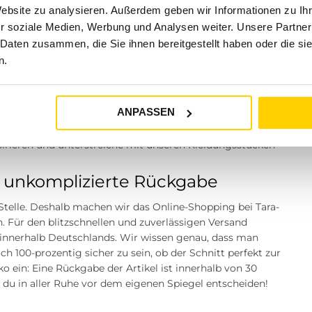
Website zu analysieren. Außerdem geben wir Informationen zu I
? Besuche einen unserer Tara-M Stores in Dinslaken,
r soziale Medien, Werbung und Analysen weiter. Unsere Partner
sen, Marl oder Herten. Unsere Modeexperten vor Ort
 Daten zusammen, die Sie ihnen bereitgestellt haben oder die s
n.
assige Fashion
rlässiger Partner für aktuelle Modetrends und stilvolle
ANPASSEN
s und inspirierendes Einkaufserlebnis zu bieten. Unsere
ität, angesagten Stil und ein einzigartiges Lebensgefühl.
irieren und unterstreiche mit unseren Kleidungsstücken
 unkomplizierte Rückgabe
r Stelle. Deshalb machen wir das Online-Shopping bei Tara-
. Für den blitzschnellen und zuverlässigen Versand
€ innerhalb Deutschlands. Wir wissen genau, dass man
100-prozentig sicher zu sein, ob der Schnitt perfekt zur
o ein: Eine Rückgabe der Artikel ist innerhalb von 30
u in aller Ruhe vor dem eigenen Spiegel entscheiden!