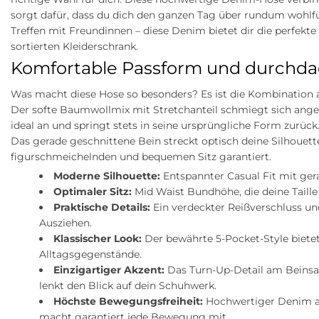
sorgt dafür, dass du dich den ganzen Tag über rundum wohlf
Treffen mit Freundinnen – diese Denim bietet dir die perfekte
sortierten Kleiderschrank.
Komfortable Passform und durchda
Was macht diese Hose so besonders? Es ist die Kombination a
Der softe Baumwollmix mit Stretchanteil schmiegt sich ang
ideal an und springt stets in seine ursprüngliche Form zurüc
Das gerade geschnittene Bein streckt optisch deine Silhouet
figurschmeichelnden und bequemen Sitz garantiert.
Moderne Silhouette:
Entspannter Casual Fit mit ger
Optimaler Sitz:
Mid Waist Bundhöhe, die deine Taill
Praktische Details:
Ein verdeckter Reißverschluss un
Ausziehen.
Klassischer Look:
Der bewährte 5-Pocket-Style bietet
Alltagsgegenstände.
Einzigartiger Akzent:
Das Turn-Up-Detail am Beinsau
lenkt den Blick auf dein Schuhwerk.
Höchste Bewegungsfreiheit:
Hochwertiger Denim au
macht garantiert jede Bewegung mit.