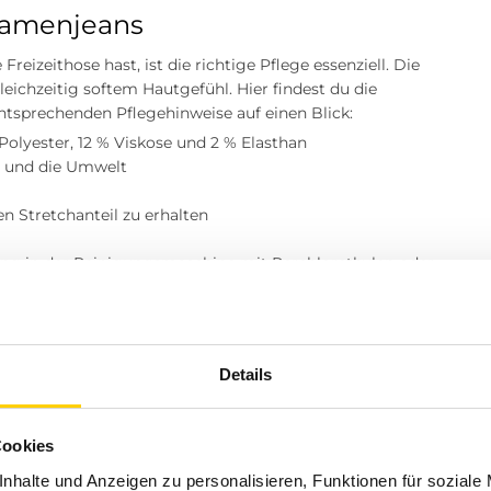
Damenjeans
izeithose hast, ist die richtige Pflege essenziell. Die
eichzeitig softem Hautgefühl. Hier findest du die
sprechenden Pflegehinweise auf einen Blick:
olyester, 12 % Viskose und 2 % Elasthan
rn und die Umwelt
 Stretchanteil zu erhalten
ung in der Reinigungsmaschine mit Perchlorethylen oder
lltag
hter Allrounder der Damenmode. Für einen entspannten
Details
 Sneakern, einem Basic-Shirt und einem lockeren
inner oder für den Casual-Friday im Office haben? Trage
geschlagene Saum rückt deine Schuhe perfekt in den
Cookies
nhalte und Anzeigen zu personalisieren, Funktionen für soziale