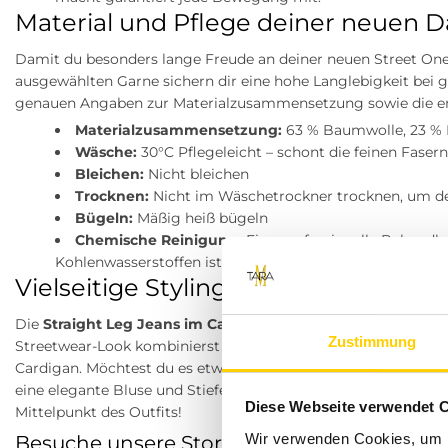
Material und Pflege deiner neuen 
Damit du besonders lange Freude an deiner neuen Street One Fre
ausgewählten Garne sichern dir eine hohe Langlebigkeit bei gl
genauen Angaben zur Materialzusammensetzung sowie die ent
Materialzusammensetzung:
63 % Baumwolle, 23 % P
Wäsche:
30°C Pflegeleicht – schont die feinen Fase
Bleichen:
Nicht bleichen
Trocknen:
Nicht im Wäschetrockner trocknen, um den
Bügeln:
Mäßig heiß bügeln
Chemische Reinigung:
Eine professionelle Behandl
Kohlenwasserstoffen ist möglich
Vielseitige Styling-Tipps für deinen A
Die
Straight Leg Jeans im Casual Fit mit Turn-Up
ist ein ec
Zustimmung
Streetwear-Look kombinierst du sie am besten mit bequemen
Cardigan. Möchtest du es etwas schicker für das abendliche D
eine elegante Bluse und Stiefeletten dazu – der stylisch um
Diese Webseite verwendet 
Mittelpunkt des Outfits!
Wir verwenden Cookies, um I
Besuche unsere Stores