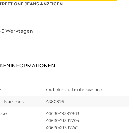
TREET ONE
JEANS
ANZEIGEN
3-5 Werktagen
KENINFORMATIONEN
:
mid blue authentic washed
kel-Nummer:
A380876
ode:
4063049397803
4063049397704
4063049397742