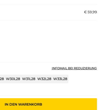
€
59
,
99
INFOMAIL BEI REDUZIERUNG
28
W30L28
W31L28
W32L28
W33L28
IN DEN WARENKORB