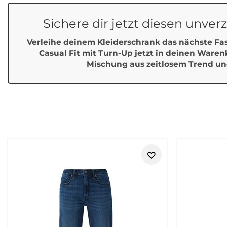
Sichere dir jetzt diesen unve
Verleihe deinem Kleiderschrank das nächste Fa
Casual Fit mit Turn-Up
jetzt in deinen Waren
Mischung aus zeitlosem Trend un
Retouren
Street One bei Tara-M – moderne Da
Street One steht für Damenmode, die modern, unkompliziert un
sein möchten, ohne lange über ihr Outfit nachzudenken. Die 
stylen lässt.
Ob Jeans, Hose, Bluse, Shirt, Pullover, Jacke, Kleid, Rock oder
Casual, Reise, Wochenende und entspannte Anlässe. Besonders 
https://www.tara-m.de/retouren/