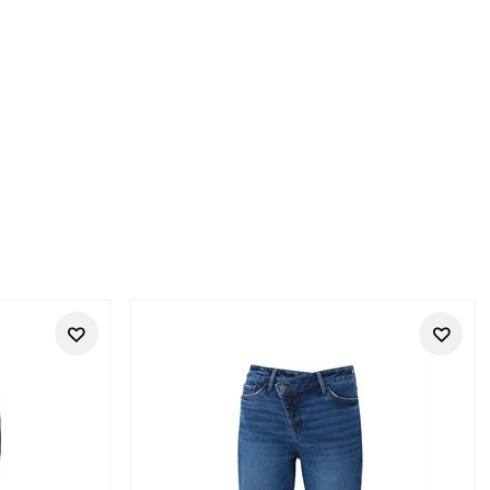
oks
te Street One Styles für Frauen, die im Alltag gut angezogen
, die frisch wirkt, bequem bleibt und sich immer wieder neu
looks mit. Die Styles eignen sich für Freizeit, Stadt, Büro-
st, die nicht zu streng, aber auch nicht beliebig wirken.