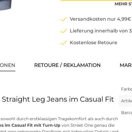
MEHR
S
Versandkosten nur 4,99€
Lieferung innerhalb von 
Kostenlose Retoure
IONEN
RETOURE / REKLAMATION
MAR
Farbe
Straight Leg Jeans im Casual Fit
Arti
Barc
e sowohl durch erstklassigen Tragekomfort als auch durch
ns im Casual Fit mit Turn-Up
von Street One genau die
det eine entspannte Passform mit liebevollen Details und