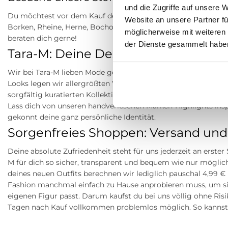
und die Zugriffe auf unsere 
Du möchtest vor dem Kauf deine Lieblingsartikel anprobieren
Website an unsere Partner fü
Borken, Rheine, Herne, Bocholt, Coesfeld, Datteln, Lüdinghau
möglicherweise mit weiteren
beraten dich gerne!
der Dienste gesammelt habe
Tara-M: Deine Destination für erstkl
Wir bei Tara-M lieben Mode genauso sehr wie du. Als dein zuve
Looks legen wir allergrößten Wert darauf, dir ein fantastische
sorgfältig kuratierten Kollektionen stehen für exzellente Qual
Lass dich von unseren handverlesenen Marken-Highlights insp
gekonnt deine ganz persönliche Identität.
Sorgenfreies Shoppen: Versand und
Deine absolute Zufriedenheit steht für uns jederzeit an erste
M für dich so sicher, transparent und bequem wie nur möglich
deines neuen Outfits berechnen wir lediglich pauschal 4,99 
Fashion manchmal einfach zu Hause anprobieren muss, um sich 
eigenen Figur passt. Darum kaufst du bei uns völlig ohne Risik
Tagen nach Kauf vollkommen problemlos möglich. So kannst d