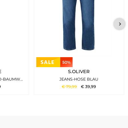
n.
50%
ein sollen.
E
S.OLIVER
DENIM JOGGPANTS AUS BIO-BAUMWOLLE GRAPHITE GRAY
JEANS-HOSE BLAU
9
€
79
,
99
€
39
,
99