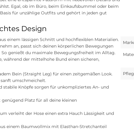
ühlst. Egal, ob im Büro, beim Einkaufsbummel oder beim
 Basis für unzählige Outfits und gehört in jeden gut
chtes Design
us einem lässigen Schnitt und hochflexiblen Materialien.
Mark
enehm an, passt sich deinen körperlichen Bewegungen
k. So genießt du maximale Bewegungsfreiheit im Alltag.
Mater
te, während der mittelhohe Bund einen sicheren,
Pfleg
adem Bein (Straight Leg) für einen zeitgemäßen Look.
e sanft umschmeichelt.
d stabile Knöpfe sorgen für unkompliziertes An- und
 genügend Platz für all deine kleinen
m verleiht der Hose einen extra Hauch Lässigkeit und
s einem Baumwollmix mit Elasthan-Stretchanteil