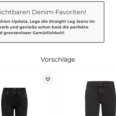
rzichtbaren Denim-Favoriten!
shion-Update. Lege die
Straight Leg Jeans im
korb und genieße schon bald die perfekte
d grenzenloser Gemütlichkeit!
menmode für vielseitige Lieblingslo
Vorschläge
d vielseitig kombinierbar ist. Bei Tara-M findest du ausgewähl
Marke passt besonders gut, wenn du feminine Casual-Mode suchst
 Accessoire:
Street One
bringt viele Bausteine für moderne Alltags
stark ist Street One, wenn du komplette Outfits aufbauen möchte