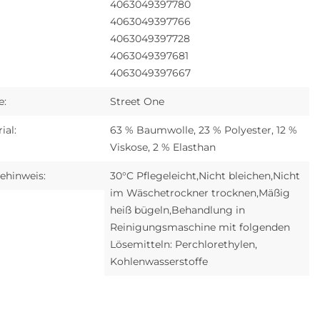
4063049397780
4063049397766
4063049397728
4063049397681
4063049397667
e:
Street One
ial:
63 % Baumwolle, 23 % Polyester, 12 %
Viskose, 2 % Elasthan
ehinweis:
30°C Pflegeleicht,Nicht bleichen,Nicht
im Wäschetrockner trocknen,Mäßig
heiß bügeln,Behandlung in
Reinigungsmaschine mit folgenden
Lösemitteln: Perchlorethylen,
Kohlenwasserstoffe