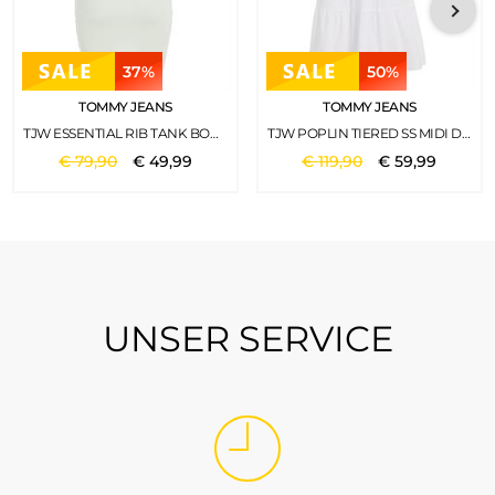
37%
50%
TOMMY JEANS
TOMMY JEANS
TJW ESSENTIAL RIB TANK BODYCON MINTY
TJW POPLIN TIERED SS MIDI DRESS WHITE
€
79
,
90
€
49
,
99
€
119
,
90
€
59
,
99
UNSER SERVICE