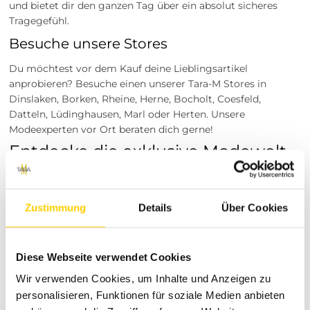
und bietet dir den ganzen Tag über ein absolut sicheres
Tragegefühl.
Besuche unsere Stores
Du möchtest vor dem Kauf deine Lieblingsartikel
anprobieren? Besuche einen unserer Tara-M Stores in
Dinslaken, Borken, Rheine, Herne, Bocholt, Coesfeld,
Datteln, Lüdinghausen, Marl oder Herten. Unsere
Modeexperten vor Ort beraten dich gerne!
Entdecke die exklusive Modewelt
von Tara-M
Als dein zuverlässiger Partner für aktuelle Damenmode und
Zustimmung
Details
Über Cookies
stilsichere Trends steht Tara-M für echte Leidenschaft,
exzellenten Stil und einen herausragenden Kundenservice,
der dich in den Mittelpunkt stellt. Wir möchten, dass du
Diese Webseite verwendet Cookies
dich in deiner neuen Kleidung rundum wohlfühlst und
genau die Outfits entdeckst, die deine einzigartige
Wir verwenden Cookies, um Inhalte und Anzeigen zu
Persönlichkeit unterstreichen. Unser liebevoll kuratiertes
personalisieren, Funktionen für soziale Medien anbieten
Mode-Sortiment bietet dir stets die besten Kollektionen