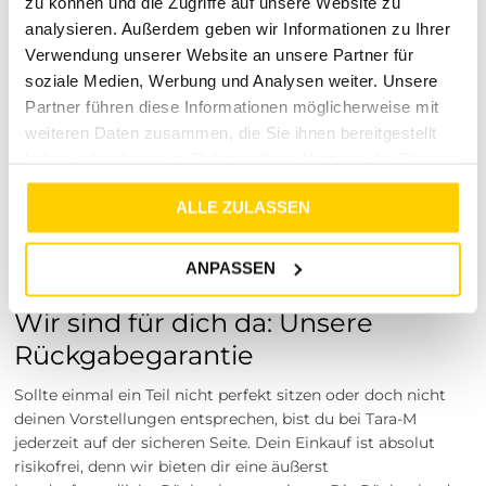
zu können und die Zugriffe auf unsere Website zu
angesagter Marken.
analysieren. Außerdem geben wir Informationen zu Ihrer
Dein entspanntes Shopping-
Verwendung unserer Website an unsere Partner für
Erlebnis bei uns
soziale Medien, Werbung und Analysen weiter. Unsere
Partner führen diese Informationen möglicherweise mit
Wir machen dir das Einkaufen so leicht wie möglich.
weiteren Daten zusammen, die Sie ihnen bereitgestellt
Bestelle dein neues Outift ganz bequem vom Sofa aus. Wir
haben oder die sie im Rahmen Ihrer Nutzung der Dienste
bieten dir dabei besonders attraktive Versandkonditionen:
gesammelt haben.
Für eine faire Pauschale von nur 4,99 € liefern wir deine
ALLE ZULASSEN
Bestellung schnell, zuverlässig und sicher direkt zu dir nach
Hause – und das überall innerhalb Deutschlands. So hast du
dein neues Lieblingsstück in kürzester Zeit im
ANPASSEN
Kleiderschrank.
Wir sind für dich da: Unsere
Rückgabegarantie
Sollte einmal ein Teil nicht perfekt sitzen oder doch nicht
deinen Vorstellungen entsprechen, bist du bei Tara-M
jederzeit auf der sicheren Seite. Dein Einkauf ist absolut
risikofrei, denn wir bieten dir eine äußerst