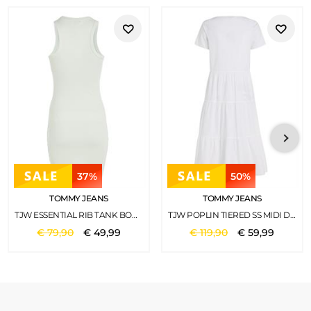
37%
50%
TOMMY JEANS
TOMMY JEANS
TJW ESSENTIAL RIB TANK BODYCON MINTY
TJW POPLIN TIERED SS MIDI DRESS WHITE
€
79
,
90
€
49
,
99
€
119
,
90
€
59
,
99