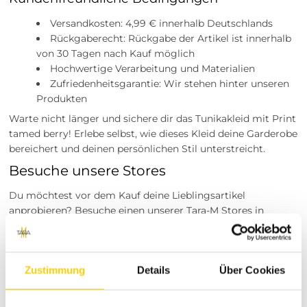
Versandkosten: 4,99 € innerhalb Deutschlands
Rückgaberecht: Rückgabe der Artikel ist innerhalb
von 30 Tagen nach Kauf möglich
Hochwertige Verarbeitung und Materialien
Zufriedenheitsgarantie: Wir stehen hinter unseren
Produkten
Warte nicht länger und sichere dir das Tunikakleid mit Print
tamed berry! Erlebe selbst, wie dieses Kleid deine Garderobe
bereichert und deinen persönlichen Stil unterstreicht.
Besuche unsere Stores
Du möchtest vor dem Kauf deine Lieblingsartikel
anprobieren? Besuche einen unserer Tara-M Stores in
Dinslaken, Borken, Rheine, Herne, Bocholt, Coesfeld,
Datteln, Lüdinghausen, Marl oder Herten. Unsere
Modeexperten vor Ort beraten dich gerne!
Zustimmung
Details
Über Cookies
Tara-M steht für moderne Damenmode mit vielseitigen
Designs und hoher Qualität. Unser Sortiment bietet eine
breite Auswahl an Kleider, Tops, Hosen und Accessoires, die