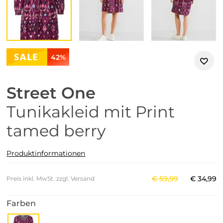
42%
Street One
Tunikakleid mit Print
tamed berry
Produktinformationen
€
59
,
99
€
34
,
99
Preis inkl. MwSt. zzgl. Versand
Farben