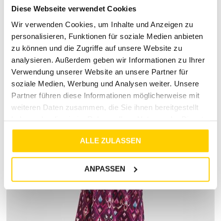
Diese Webseite verwendet Cookies
deinen individuellen Stil perfekt ergänzen. Mit vielen Stores
deutschlandweit sind wir immer in deiner Nähe und freuen
Wir verwenden Cookies, um Inhalte und Anzeigen zu
uns darauf, dich persönlich zu begrüßen.
personalisieren, Funktionen für soziale Medien anbieten
zu können und die Zugriffe auf unsere Website zu
analysieren. Außerdem geben wir Informationen zu Ihrer
Verwendung unserer Website an unsere Partner für
soziale Medien, Werbung und Analysen weiter. Unsere
RETOURE / REKLAMATION
Partner führen diese Informationen möglicherweise mit
MARKENINFORMATIONEN
weiteren Daten zusammen, die Sie ihnen bereitgestellt
haben oder die sie im Rahmen Ihrer Nutzung der Dienste
gesammelt haben.
ALLE ZULASSEN
ANPASSEN