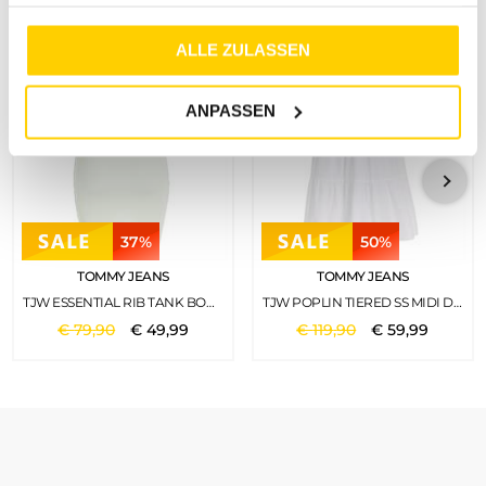
haben oder die sie im Rahmen Ihrer Nutzung der Dienste
gesammelt haben.
ALLE ZULASSEN
ANPASSEN
37%
50%
TOMMY JEANS
TOMMY JEANS
TJW ESSENTIAL RIB TANK BODYCON MINTY
TJW POPLIN TIERED SS MIDI DRESS WHITE
€
79
,
90
€
49
,
99
€
119
,
90
€
59
,
99