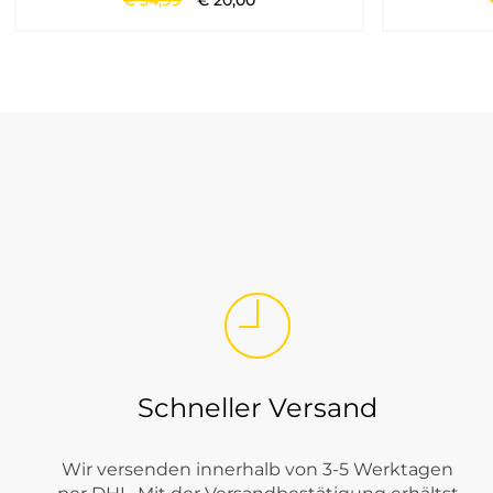
€
34
,
99
€
20
,
00
Für Damen und Herren
Tommy Hilfiger passt zu Frauen und Männern, die unkomplizie
Welche Tommy Hilfiger Kleidung fin
Bei Tara-M steht Tommy Hilfiger für ausgewählte Markenmode mi
Casual-Momente. Besonders stark ist die Marke bei Kleidungss
Schneller Versand
Wir versenden innerhalb von 3-5 Werktagen