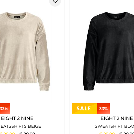
Tommy Hilfiger
bringt einen unverwechselbaren Stil mit, der sich
en und einem gepflegten Markenauftritt. So entstehen Looks, die 
ber trotzdem eine klare, angezogene Wirkung behalten. Besonder
33%
33%
EIGHT 2 NINE
EIGHT 2 NINE
sual-Gefühl. Dadurch lassen sich viele Styles über mehrere Sai
EATSSHIRTS BEIGE
SWEATSHIRT BLA