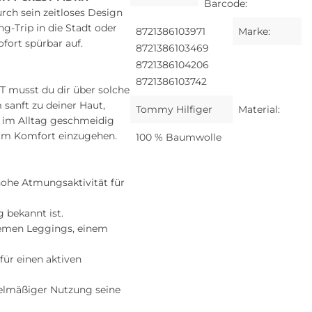
Barcode:
rch sein zeitloses Design
ng-Trip in die Stadt oder
8721386103971
Marke:
ofort spürbar auf.
8721386103469
8721386104206
8721386103742
 musst du dir über solche
sanft zu deiner Haut,
Tommy Hilfiger
Material:
n im Alltag geschmeidig
im Komfort einzugehen.
100 % Baumwolle
hohe Atmungsaktivität für
 bekannt ist.
uemen Leggings, einem
für einen aktiven
egelmäßiger Nutzung seine