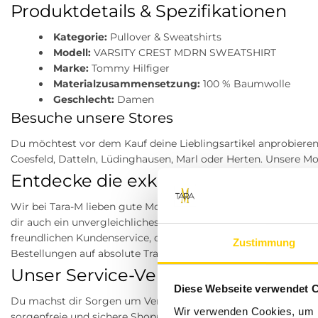
Produktdetails & Spezifikationen
Kategorie:
Pullover & Sweatshirts
Modell:
VARSITY CREST MDRN SWEATSHIRT
Marke:
Tommy Hilfiger
Materialzusammensetzung:
100 % Baumwolle
Geschlecht:
Damen
Besuche unsere Stores
Du möchtest vor dem Kauf deine Lieblingsartikel anprobieren?
Coesfeld, Datteln, Lüdinghausen, Marl oder Herten. Unsere Mo
Entdecke die exklusive Shopping-W
Wir bei Tara-M lieben gute Mode genauso sehr wie du! Unser gr
dir auch ein unvergleichliches und einfaches Einkaufserlebnis
freundlichen Kundenservice, der dich als Mensch in den Mittelp
Zustimmung
Bestellungen auf absolute Transparenz, einen schnellen Versan
Unser Service-Versprechen exklusiv 
Diese Webseite verwendet 
Du machst dir Sorgen um Versandkosten oder bist dir unsicher,
Wir verwenden Cookies, um I
sorgenfreie und sichere Shopping-Erfahrung mit tollen Kondi