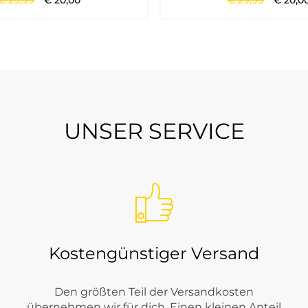
€
29
,
99
€
20
,
00
€
29
,
99
€
20
,
0
rte Markenmode suchen, die im Alltag funktioniert und trotzdem
UNSER SERVICE
dest du bei Tara-M?
t sportlich-eleganter Casual-Wirkung. Je nach Saison findest du
tücken, die ohne viel Aufwand ein klares Outfit ergeben.
Kostengünstiger Versand
Den größten Teil der Versandkosten
übernehmen wir für dich. Einen kleinen Anteil