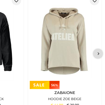
 im Alltag leicht kombinieren lässt. Typisch ist eine Mischung
zu Freizeit, Stadt, Reise, Büro-Casual und vielen entspannten
s gut funktionieren Kombinationen aus
Poloshirts
,
Shirts
,
56%
ZABAIONE
sons hinweg tragen und immer wieder neu kombinieren.
CK
HOODIE ZOE BEIGE