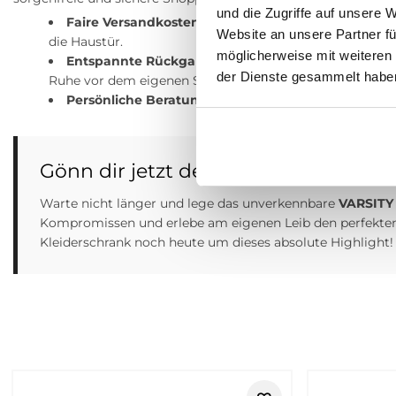
und die Zugriffe auf unsere 
Faire Versandkosten:
Deine Lieferung kostet nur 4,99
Website an unsere Partner fü
die Haustür.
möglicherweise mit weiteren
Entspannte Rückgabe:
Die Rückgabe der Artikel ist 
der Dienste gesammelt habe
Ruhe vor dem eigenen Spiegel an und entscheide erst d
Persönliche Beratung:
Unser modebegeistertes Servi
Gönn dir jetzt dein neues Lieblings-O
Warte nicht länger und lege das unverkennbare
VARSITY
Kompromissen und erlebe am eigenen Leib den perfekten 
Kleiderschrank noch heute um dieses absolute Highlight!
Retouren
Tommy Hilfiger bei Tara-M – moder
Tommy Hilfiger steht für einen sportlich gepflegten Look, de
Damen und Herren, die Wert auf Markenmode mit klarer Ausstr
und stilbewusst aussehen darf.