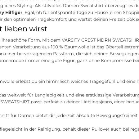
liches Styling. Als stilvolles Damen-Sweatshirt überzeugt es du
 Hilfiger
. Egal, ob für entspannte Tage zu Hause, einen Shoppi
 dir den optimalen Tragekomfort und wertet deinen Freizeitlook s
 lieben wirst
hen ihre schöne Form. Mit dem VARSITY CREST MDRN SWEATSHIRT
ten Verarbeitung aus 100 % Baumwolle ist das Oberteil extrem 
von einer hervorragenden Passform, die sich deinen Bewegunge
r Damenmode immer eine gute Figur, ganz ohne Kompromisse be
mwolle erlebst du ein himmlisch weiches Tragegefühl und eine 
as weltweit für Langlebigkeit und eine erstklassige Verarbeitung
EATSHIRT passt perfekt zu deiner Lieblingsjeans, einer beq
tt für Damen bietet dir jederzeit absolute Bewegungsfreiheit 
legeleicht in der Reinigung, behält dieser Pullover auch bei r