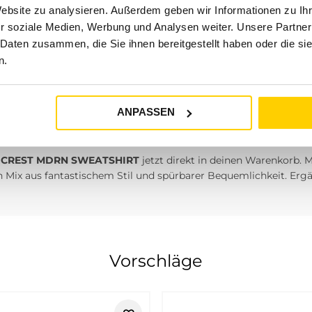
Website zu analysieren. Außerdem geben wir Informationen zu I
 € innerhalb Deutschlands – wir bringen dir dein Paket blitzschn
r soziale Medien, Werbung und Analysen weiter. Unsere Partner
 Daten zusammen, die Sie ihnen bereitgestellt haben oder die s
innerhalb von 30 Tagen nach Kauf möglich. Nimm dir alle Zeit de
n.
ann.
ce-Team hat bei Fragen oder speziellen Wünschen immer ein of
ANPASSEN
utfit!
 CREST MDRN SWEATSHIRT
jetzt direkt in deinen Warenkorb.
Mix aus fantastischem Stil und spürbarer Bequemlichkeit. Erg
ner American Style für Damen und He
Vorschläge
r klassische Elemente mit moderner Casual-Mode verbindet. Bei 
ahlung legen. Die Marke passt besonders gut, wenn dein Outfit