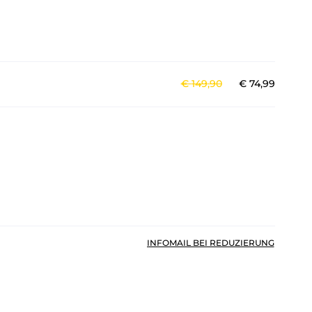
€
149
,
90
€
74
,
99
INFOMAIL BEI REDUZIERUNG