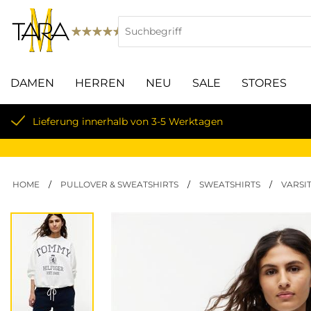
DAMEN
HERREN
NEU
SALE
STORES
Lieferung innerhalb von 3-5 Werktagen
HOME
/
PULLOVER & SWEATSHIRTS
/
SWEATSHIRTS
/
VARSI