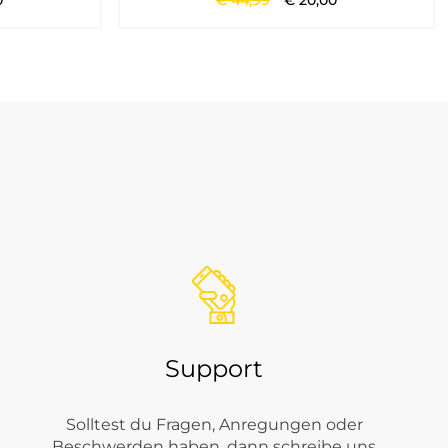
0
€
44
,
99
€
20
,
00
 eine stilvolle Wirkung hat.
 Styles für Freizeit, Alltag, Reise, Stadt und gepflegte
Support
Solltest du Fragen, Anregungen oder
Beschwerden haben, dann schreibe uns