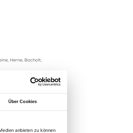
ine, Herne, Bocholt,
dung anzubieten, sondern
e Premium-Marken und einen
wir bei jeder deiner
Über Cookies
bieten dir eine absolut
 Medien anbieten zu können