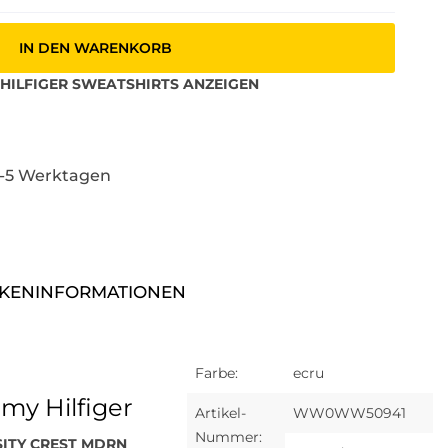
IN DEN WARENKORB
HILFIGER
SWEATSHIRTS
ANZEIGEN
3-5 Werktagen
KENINFORMATIONEN
Farbe:
ecru
y Hilfiger
Artikel-
WW0WW50941
Nummer:
SITY CREST MDRN