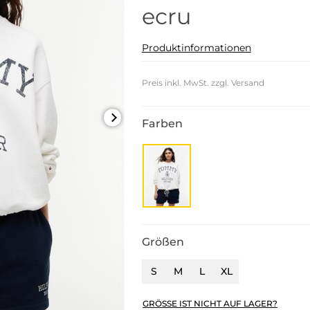
ecru
Produktinformationen
Preis inkl. MwSt. zzgl. Versand
Farben
Größen
S
M
L
XL
GRÖSSE IST NICHT AUF LAGER?