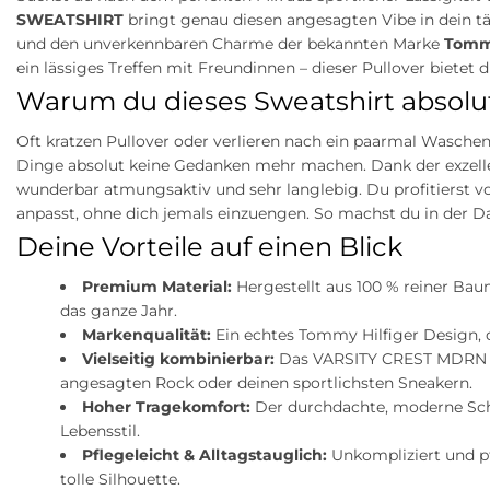
SWEATSHIRT
bringt genau diesen angesagten Vibe in dein täg
und den unverkennbaren Charme der bekannten Marke
Tommy
ein lässiges Treffen mit Freundinnen – dieser Pullover bietet
Warum du dieses Sweatshirt absolut
Oft kratzen Pullover oder verlieren nach ein paarmal Wasc
Dinge absolut keine Gedanken mehr machen. Dank der exzellen
wunderbar atmungsaktiv und sehr langlebig. Du profitierst 
anpasst, ohne dich jemals einzuengen. So machst du in de
Deine Vorteile auf einen Blick
Premium Material:
Hergestellt aus 100 % reiner Bau
das ganze Jahr.
Markenqualität:
Ein echtes Tommy Hilfiger Design, d
Vielseitig kombinierbar:
Das VARSITY CREST MDRN SW
angesagten Rock oder deinen sportlichsten Sneakern.
Hoher Tragekomfort:
Der durchdachte, moderne Schni
Lebensstil.
Pflegeleicht & Alltagstauglich:
Unkompliziert und pf
tolle Silhouette.