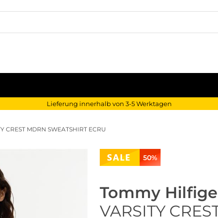
Lieferung innerhalb von 3-5 Werktagen
TY CREST MDRN SWEATSHIRT ECRU
50%
Tommy Hilfige
VARSITY CRES