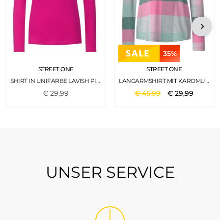
35%
STREET ONE
STREET ONE
SHIRT IN UNIFARBE LAVISH PINK
LANGARMSHIRT MIT KAROMUSTER DARK CLARY MINT
€
29
,
99
€
45
,
99
€
29
,
99
UNSER SERVICE