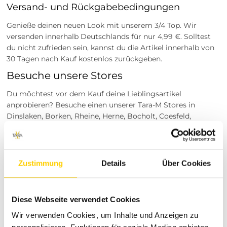
Versand- und Rückgabebedingungen
Genieße deinen neuen Look mit unserem 3/4 Top. Wir
versenden innerhalb Deutschlands für nur 4,99 €. Solltest
du nicht zufrieden sein, kannst du die Artikel innerhalb von
30 Tagen nach Kauf kostenlos zurückgeben.
Besuche unsere Stores
Du möchtest vor dem Kauf deine Lieblingsartikel
anprobieren? Besuche einen unserer Tara-M Stores in
Dinslaken, Borken, Rheine, Herne, Bocholt, Coesfeld,
Datteln, Lüdinghausen, Marl oder Herten. Unsere
Modeexperten vor Ort beraten dich gerne!
Tara-M steht für trendbewusste Mode, die Qualität und Stil
Zustimmung
Details
Über Cookies
vereint. Unser Sortiment bietet dir eine breite Auswahl an
modischen Kleidungsstücken für jede Gelegenheit. Mit
unserem engagierten Kundenservice und den
hochwertigen Produkten möchten wir dir ein erstklassiges
Diese Webseite verwendet Cookies
Einkaufserlebnis bieten.
Wir verwenden Cookies, um Inhalte und Anzeigen zu