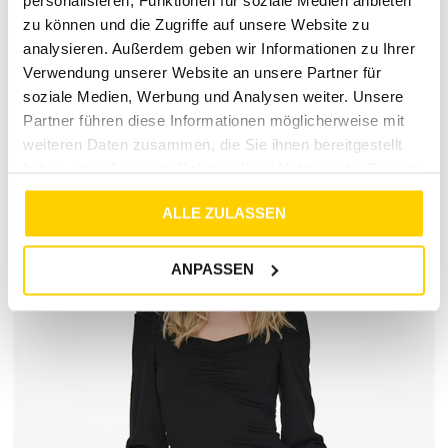
personalisieren, Funktionen für soziale Medien anbieten
zu können und die Zugriffe auf unsere Website zu
analysieren. Außerdem geben wir Informationen zu Ihrer
RETOURE / REKLAMATION
Verwendung unserer Website an unsere Partner für
soziale Medien, Werbung und Analysen weiter. Unsere
MARKENINFORMATIONEN
Partner führen diese Informationen möglicherweise mit
weiteren Daten zusammen, die Sie ihnen bereitgestellt
haben oder die sie im Rahmen Ihrer Nutzung der Dienste
gesammelt haben.
ALLE ZULASSEN
ANPASSEN