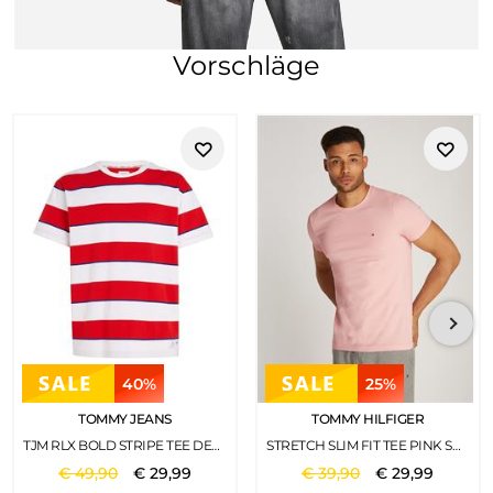
Vorschläge
40%
25%
TOMMY JEANS
TOMMY HILFIGER
TJM RLX BOLD STRIPE TEE DEEP CRIMSON
STRETCH SLIM FIT TEE PINK SHADE
€
49
,
90
€
29
,
99
€
39
,
90
€
29
,
99