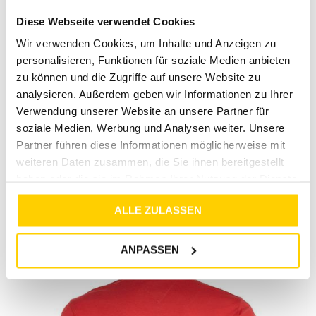
Unser Ziel ist es, dir aktuelle Trends und zeitlose Klassiker zu
bieten, die deinen persönlichen Stil unterstreichen. Mit
Diese Webseite verwendet Cookies
langjähriger Erfahrung in der Modebranche sind wir dein
Wir verwenden Cookies, um Inhalte und Anzeigen zu
zuverlässiger Partner für exklusive Bekleidung und
personalisieren, Funktionen für soziale Medien anbieten
erstklassigen Kundenservice. Entdecke jetzt unser
zu können und die Zugriffe auf unsere Website zu
umfangreiches Sortiment und finde deine neuen
Lieblingsstücke!
analysieren. Außerdem geben wir Informationen zu Ihrer
Verwendung unserer Website an unsere Partner für
soziale Medien, Werbung und Analysen weiter. Unsere
Partner führen diese Informationen möglicherweise mit
weiteren Daten zusammen, die Sie ihnen bereitgestellt
RETOURE / REKLAMATION
haben oder die sie im Rahmen Ihrer Nutzung der Dienste
gesammelt haben.
MARKENINFORMATIONEN
ALLE ZULASSEN
ANPASSEN