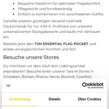
Bequeme Passform für optimalen Tragekomfort
Pflegeleicht und formbeständig
Einfach zu kombinieren mit verschiedenen Outfits
Genieße unseren günstigen Versand innerhalb
Deutschlands für nur 4,99 €. Profitiere von unserem
unkomplizierten Rückgaberecht und kaufe mit Vertrauen
ein.
Bestelle jetzt dein
TJM ESSENTIAL FLAG POCKET
und
erlebe unvergleichlichen Komfort und Stil!
Besuche unsere Stores
Du möchtest vor dem Kauf dein Lieblingsartikel
anprobieren? Besuche einen unserer Tara-M Stores in
Dinslaken, Borken, Rheine, Herne, Bocholt, Coesfeld,
Datteln, Lüdinghausen, Marl oder Herten. Unsere
Modeexperten vor Ort beraten dich gerne!
Über Tara-M
Zustimmung
Details
Über Cookies
Tara-M steht für modische Vielfalt und höchste Qualität.