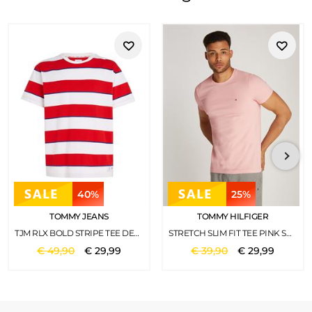
40%
25%
TOMMY JEANS
TOMMY HILFIGER
TJM RLX BOLD STRIPE TEE DEEP CRIMSON
STRETCH SLIM FIT TEE PINK SHADE
€
49
,
90
€
29
,
99
€
39
,
90
€
29
,
99