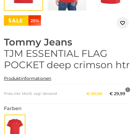
25%
Tommy Jeans
TJM ESSENTIAL FLAG
POCKET deep crimson htr
Produktinformationen
€
39
,
90
€
29
,
99
Preis inkl. MwSt. zzgl. Versand
Farben