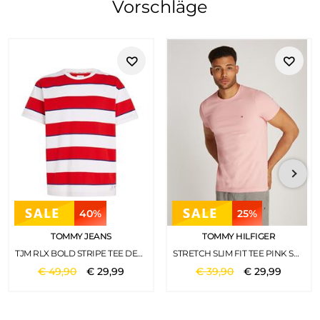
Vorschläge
40%
25%
TOMMY JEANS
TOMMY HILFIGER
TJM RLX BOLD STRIPE TEE DEEP CRIMSON
STRETCH SLIM FIT TEE PINK SHADE
€
49
,
90
€
29
,
99
€
39
,
90
€
29
,
99