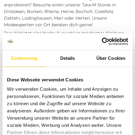
anprobieren? Besuche einen unserer Tara-M Stores in
Dinslaken, Borken, Rheine, Herne, Bocholt, Coesfeld,
Datteln, Lüdinghausen, Marl oder Herten. Unsere
Modeexperten vor Ort beraten dich gerne!
Tara-M bietet eine breite Auswahl an modischer Kleidung
für Damen und Herren. Mit unserem Fokus auf Qualität, Stil
und Komfort findest du bei uns immer die perfekten Teile
für jeden Anlass. Unser Anliegen ist es, dir ein
Zustimmung
Details
Über Cookies
herausragendes Einkaufserlebnis zu bieten, sowohl online
als auch in unseren stationären Geschäften.
Jetzt ist der perfekte Zeitpunkt, um dein neues
Diese Webseite verwendet Cookies
Lieblingsstück zu entdecken. Bestelle das Velcro r t jolly
green und genieße Stil und Komfort zugleich!
Wir verwenden Cookies, um Inhalte und Anzeigen zu
personalisieren, Funktionen für soziale Medien anbieten
zu können und die Zugriffe auf unsere Website zu
analysieren. Außerdem geben wir Informationen zu Ihrer
Verwendung unserer Website an unsere Partner für
RETOURE / REKLAMATION
soziale Medien, Werbung und Analysen weiter. Unsere
Partner führen diese Informationen möglicherweise mit
MARKENINFORMATIONEN