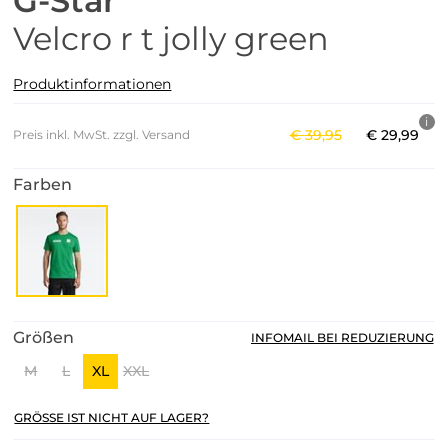
G-Star
Velcro r t jolly green
Produktinformationen
€
39
,
95
€
29
,
99
Preis inkl. MwSt. zzgl. Versand
Farben
Größen
INFOMAIL BEI REDUZIERUNG
M
L
XL
XXL
GRÖSSE IST NICHT AUF LAGER?