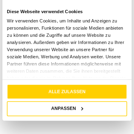
Vorschläge
Diese Webseite verwendet Cookies
Wir verwenden Cookies, um Inhalte und Anzeigen zu
personalisieren, Funktionen für soziale Medien anbieten
zu können und die Zugriffe auf unsere Website zu
analysieren. Außerdem geben wir Informationen zu Ihrer
Verwendung unserer Website an unsere Partner für
soziale Medien, Werbung und Analysen weiter. Unsere
Partner führen diese Informationen möglicherweise mit
weiteren Daten zusammen, die Sie ihnen bereitgestellt
haben oder die sie im Rahmen Ihrer Nutzung der Dienste
gesammelt haben.
40%
ALLE ZULASSEN
TJM RLX BOLD STRIPE TEE DEEP CRIMSON
LEO FOLIENPRINT SHIRT BRISK GREEN
ANPASSEN
€
49
,
90
€
29
,
99
€
25
,
99