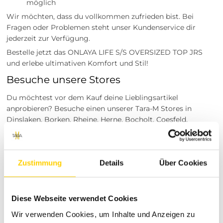
möglich
Wir möchten, dass du vollkommen zufrieden bist. Bei
Fragen oder Problemen steht unser Kundenservice dir
jederzeit zur Verfügung.
Bestelle jetzt das ONLAYA LIFE S/S OVERSIZED TOP JRS
und erlebe ultimativen Komfort und Stil!
Besuche unsere Stores
Du möchtest vor dem Kauf deine Lieblingsartikel
anprobieren? Besuche einen unserer Tara-M Stores in
Dinslaken, Borken, Rheine, Herne, Bocholt, Coesfeld,
Datteln, Lüdinghausen, Marl oder Herten. Unsere
Modeexperten vor Ort beraten dich gerne!
Tara-M steht für moderne und vielseitige Mode, die sich
Zustimmung
Details
Über Cookies
durch hohe Qualität und aktuelle Trends auszeichnet. Unser
Sortiment bietet für jede Frau das Passende, egal ob für den
Alltag, das Büro oder besondere Anlässe. Entdecke unsere
Diese Webseite verwendet Cookies
vielfältigen Kollektionen und finde deinen persönlichen Stil
mit Tara-M.
Wir verwenden Cookies, um Inhalte und Anzeigen zu