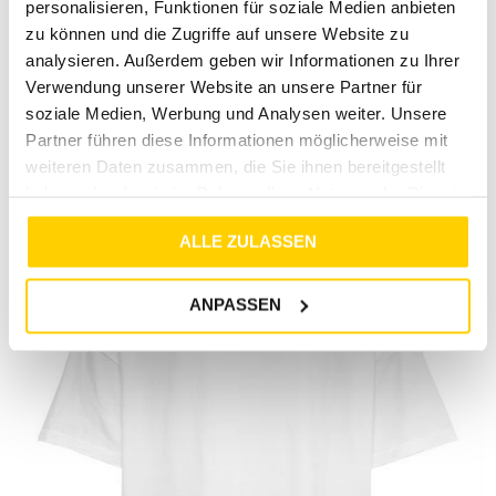
personalisieren, Funktionen für soziale Medien anbieten
zu können und die Zugriffe auf unsere Website zu
analysieren. Außerdem geben wir Informationen zu Ihrer
Verwendung unserer Website an unsere Partner für
RETOURE / REKLAMATION
soziale Medien, Werbung und Analysen weiter. Unsere
MARKENINFORMATIONEN
Partner führen diese Informationen möglicherweise mit
weiteren Daten zusammen, die Sie ihnen bereitgestellt
haben oder die sie im Rahmen Ihrer Nutzung der Dienste
gesammelt haben.
ALLE ZULASSEN
ANPASSEN