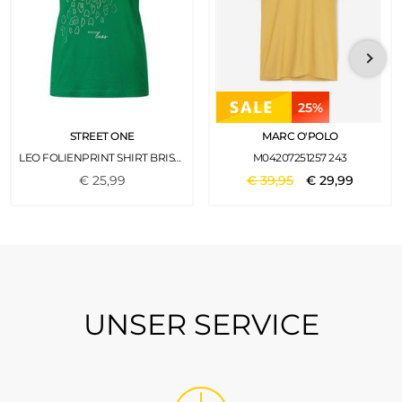
25%
STREET ONE
MARC O'POLO
LEO FOLIENPRINT SHIRT BRISK GREEN
M04207251257 243
€
25
,
99
€
39
,
95
€
29
,
99
UNSER SERVICE