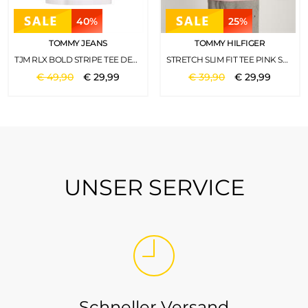
40%
25%
TOMMY JEANS
TOMMY HILFIGER
TJM RLX BOLD STRIPE TEE DEEP CRIMSON
STRETCH SLIM FIT TEE PINK SHADE
€
49
,
90
€
29
,
99
€
39
,
90
€
29
,
99
UNSER SERVICE
Schneller Versand