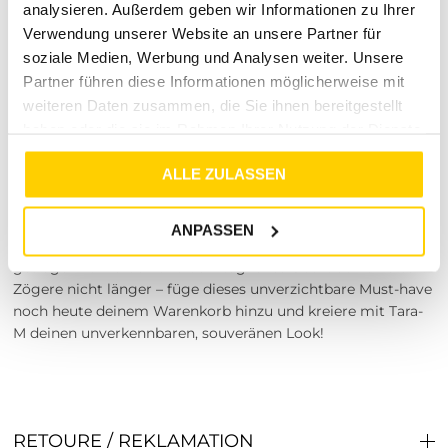
analysieren. Außerdem geben wir Informationen zu Ihrer
Du hast also ausreichend Zeit, alles im eigenen
Verwendung unserer Website an unsere Partner für
Zuhause vor dem Spiegel zu testen.
soziale Medien, Werbung und Analysen weiter. Unsere
Kundennähe:
Transparenz und ein verlässlicher
Partner führen diese Informationen möglicherweise mit
Kundenservice stehen bei uns an erster Stelle, um dir
weiteren Daten zusammen, die Sie ihnen bereitgestellt
ein perfektes Einkaufserlebnis zu ermöglichen.
Sichere dir jetzt deinen neuen
haben oder die sie im Rahmen Ihrer Nutzung der Dienste
gesammelt haben.
Look!
ALLE ZULASSEN
Mach ab heute Schluss mit Kompromissen, wenn es um
deinen Style, deine Qualität und deinen Komfort geht. Das
ANPASSEN
TJM REG SIGN FLAG SS TEE wartet nur darauf, von dir
getragen zu werden und dein tägliches Outfit aufzuwerten.
Zögere nicht länger – füge dieses unverzichtbare Must-have
noch heute deinem Warenkorb hinzu und kreiere mit Tara-
M deinen unverkennbaren, souveränen Look!
RETOURE / REKLAMATION