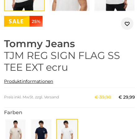
25%
Tommy Jeans
TJM REG SIGN FLAG SS
TEE EXT ecru
Produktinformationen
€
39
,
90
€
29
,
99
Preis inkl. MwSt. zzgl. Versand
Farben