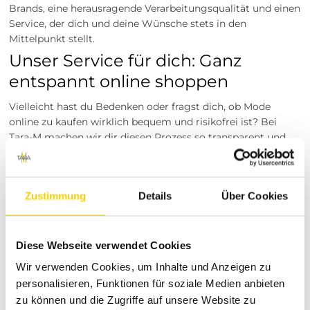
Brands, eine herausragende Verarbeitungsqualität und einen
Service, der dich und deine Wünsche stets in den
Mittelpunkt stellt.
Unser Service für dich: Ganz
entspannt online shoppen
Vielleicht hast du Bedenken oder fragst dich, ob Mode
online zu kaufen wirklich bequem und risikofrei ist? Bei
Tara-M machen wir dir diesen Prozess so transparent und
einfach wie möglich. Bei uns gibt es weder versteckte
Kosten noch komplizierte Abwicklungen, sondern pures
Shopping-Vergnügen.
Zustimmung
Details
Über Cookies
Günstiger und schneller Versand:
Wir liefern dir
dein neues Outfit für lediglich 4,99 € Versandkosten
innerhalb Deutschlands sicher und zügig direkt an
Diese Webseite verwendet Cookies
deine Haustür.
Sorgenfreie Retoure:
Passt das neue Oberteil doch
Wir verwenden Cookies, um Inhalte und Anzeigen zu
nicht optimal zu deinem restlichen Look? Gar kein
personalisieren, Funktionen für soziale Medien anbieten
Problem! Die Rückgabe der Artikel ist für dich ganz
zu können und die Zugriffe auf unsere Website zu
entspannt innerhalb von 30 Tagen nach Kauf möglich.