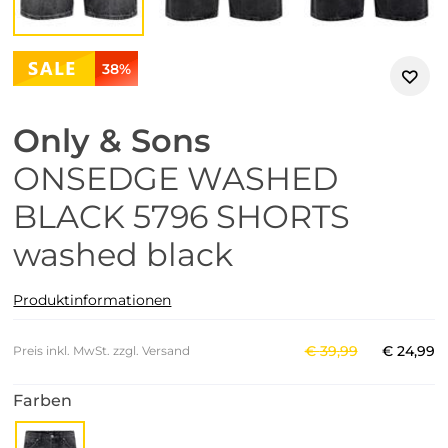
38%
Only & Sons
ONSEDGE WASHED
BLACK 5796 SHORTS
washed black
Produktinformationen
€
39
,
99
€
24
,
99
Preis inkl. MwSt. zzgl. Versand
Farben