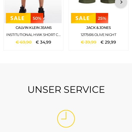
50%
25%
CALVIN KLEIN JEANS
JACK & JONES
INSTITUTIONAL HWK SHORT CK BLACK
12175616 OLIVE NIGHT
€
69
,
90
€
34
,
99
€
39
,
99
€
29
,
99
UNSER SERVICE