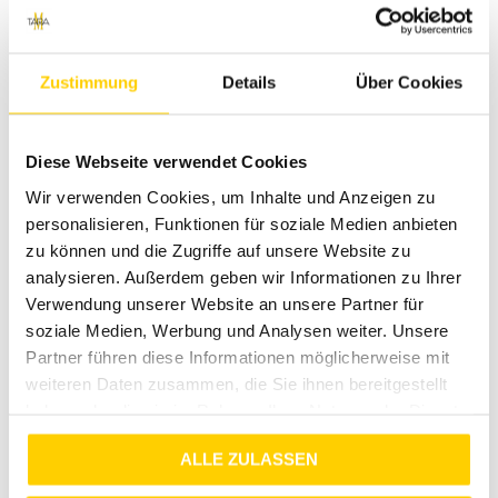
Modeexperten vor Ort beraten dich gerne!
Über uns
Zustimmung
Details
Über Cookies
Bei uns stehst du im Mittelpunkt. Wir bieten eine breite
Auswahl an modischer Herrenbekleidung, die sowohl stilvoll
als auch funktional ist. Mit unserem Engagement für
Diese Webseite verwendet Cookies
Qualität und Kundenzufriedenheit möchten wir dir ein
Wir verwenden Cookies, um Inhalte und Anzeigen zu
Einkaufserlebnis bieten, das du schätzt und gerne
wiederkommst.
personalisieren, Funktionen für soziale Medien anbieten
zu können und die Zugriffe auf unsere Website zu
Jetzt bestellen und deinen Sommerlook
analysieren. Außerdem geben wir Informationen zu Ihrer
perfektionieren!
Verwendung unserer Website an unsere Partner für
soziale Medien, Werbung und Analysen weiter. Unsere
Verpasse nicht die Gelegenheit, die ONSEDGE WASHED
BLACK 5796 SHORTS zu deinem Kleiderschrank
Partner führen diese Informationen möglicherweise mit
hinzuzufügen. Bestelle jetzt und genieße den perfekten Mix
weiteren Daten zusammen, die Sie ihnen bereitgestellt
aus Stil, Komfort und Qualität!
haben oder die sie im Rahmen Ihrer Nutzung der Dienste
gesammelt haben.
ALLE ZULASSEN