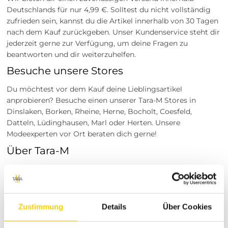
Deutschlands für nur 4,99 €. Solltest du nicht vollständig
zufrieden sein, kannst du die Artikel innerhalb von 30 Tagen
nach dem Kauf zurückgeben. Unser Kundenservice steht dir
jederzeit gerne zur Verfügung, um deine Fragen zu
beantworten und dir weiterzuhelfen.
Besuche unsere Stores
Du möchtest vor dem Kauf deine Lieblingsartikel
anprobieren? Besuche einen unserer Tara-M Stores in
Dinslaken, Borken, Rheine, Herne, Bocholt, Coesfeld,
Datteln, Lüdinghausen, Marl oder Herten. Unsere
Modeexperten vor Ort beraten dich gerne!
Über Tara-M
Tara-M steht für moderne Mode mit hochwertigen
Standards. Unser Sortiment umfasst eine breite Auswahl an
trendigen Kleidungsstücken für Damen und Herren, die
sowohl Komfort als auch Stil bieten. Mit unserem
Zustimmung
Details
Über Cookies
engagierten Team und den vielseitigen Tara-M Stores in
verschiedenen Städten in Deutschland, sind wir stets