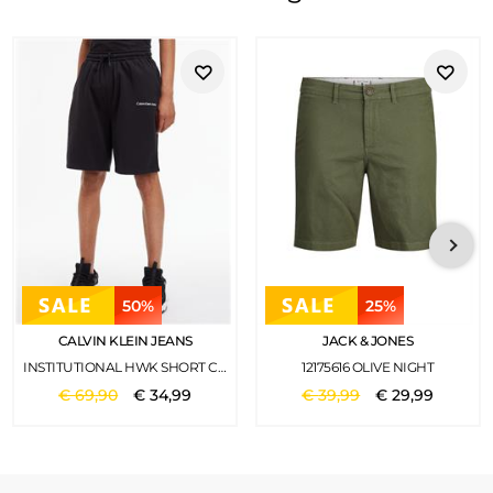
50%
25%
CALVIN KLEIN JEANS
JACK & JONES
INSTITUTIONAL HWK SHORT CK BLACK
12175616 OLIVE NIGHT
€
69
,
90
€
34
,
99
€
39
,
99
€
29
,
99