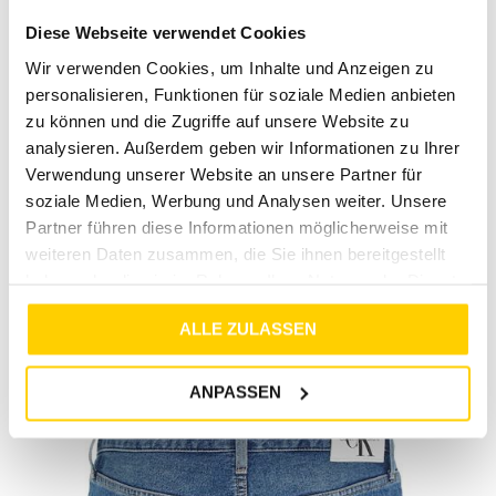
bemüht, dir ein einzigartiges Einkaufserlebnis zu bieten.
Diese Webseite verwendet Cookies
Entdecke die neuesten Trends und finde deinen
individuellen Style bei Tara-M.
Wir verwenden Cookies, um Inhalte und Anzeigen zu
personalisieren, Funktionen für soziale Medien anbieten
Worauf wartest du noch? Hol dir jetzt deine REGULAR
zu können und die Zugriffe auf unsere Website zu
SHORT Denim und erlebe unvergleichlichen Komfort und
Stil!
analysieren. Außerdem geben wir Informationen zu Ihrer
Verwendung unserer Website an unsere Partner für
soziale Medien, Werbung und Analysen weiter. Unsere
Partner führen diese Informationen möglicherweise mit
weiteren Daten zusammen, die Sie ihnen bereitgestellt
RETOURE / REKLAMATION
haben oder die sie im Rahmen Ihrer Nutzung der Dienste
gesammelt haben.
MARKENINFORMATIONEN
ALLE ZULASSEN
ANPASSEN