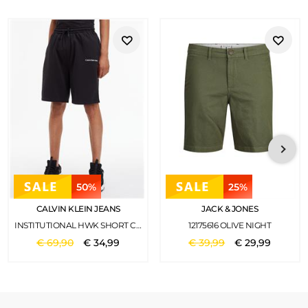
50%
25%
CALVIN KLEIN JEANS
JACK & JONES
INSTITUTIONAL HWK SHORT CK BLACK
12175616 OLIVE NIGHT
€
69
,
90
€
34
,
99
€
39
,
99
€
29
,
99