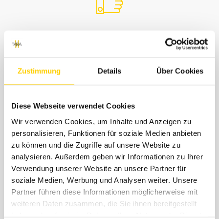
Kostengünstiger Versand
Den größten Teil der Versandkosten übernehmen
Zustimmung
Details
Über Cookies
wir für dich. Einen kleinen Anteil von 4,99€
berechnen wir dir einmalig pro Bestellung für
angefallene Porto- und Verpackungskosten. Der
Diese Webseite verwendet Cookies
Rückversand im Falle einer Retoure ist immer
kostenlos. Jeder Bestellung legen wir ein
Wir verwenden Cookies, um Inhalte und Anzeigen zu
kostenloses Retourenlabel von DHL bei. ( Innerhalb
personalisieren, Funktionen für soziale Medien anbieten
DE )
zu können und die Zugriffe auf unsere Website zu
analysieren. Außerdem geben wir Informationen zu Ihrer
Verwendung unserer Website an unsere Partner für
soziale Medien, Werbung und Analysen weiter. Unsere
Partner führen diese Informationen möglicherweise mit
Support
weiteren Daten zusammen, die Sie ihnen bereitgestellt
haben oder die sie im Rahmen Ihrer Nutzung der Dienste