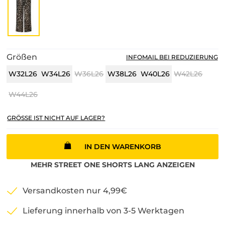
Größen
INFOMAIL BEI REDUZIERUNG
W32L26
W34L26
W36L26
W38L26
W40L26
W42L26
W44L26
GRÖSSE IST NICHT AUF LAGER?
IN DEN WARENKORB
MEHR
STREET ONE
SHORTS LANG
ANZEIGEN
Versandkosten nur 4,99€
Lieferung innerhalb von 3-5 Werktagen