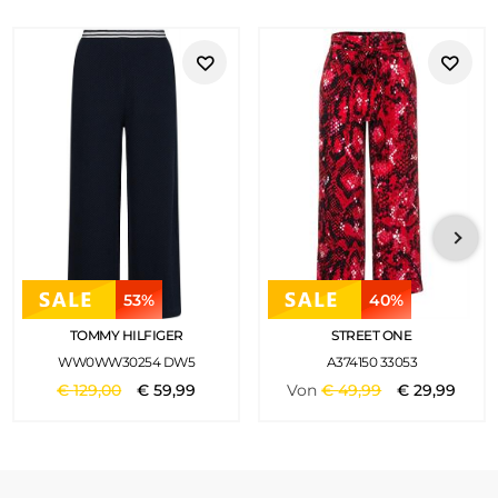
53%
40%
TOMMY HILFIGER
STREET ONE
WW0WW30254 DW5
A374150 33053
€
129
,
00
€
59
,
99
Von
€
49
,
99
€
29
,
99