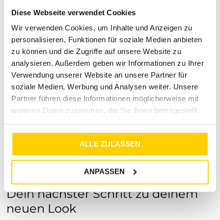
Materialien für ganztägiges Wohlgefühl
Vielseitigkeit:
Perfekt kombinierbar für
Diese Webseite verwendet Cookies
verschiedene Anlässe und Jahreszeiten
Wir verwenden Cookies, um Inhalte und Anzeigen zu
Nachhaltige Materialien:
Hergestellt aus 100%
personalisieren, Funktionen für soziale Medien anbieten
Viskose, umweltfreundlich und langlebig
zu können und die Zugriffe auf unsere Website zu
Warte nicht länger und bereichere deinen Kleiderschrank
analysieren. Außerdem geben wir Informationen zu Ihrer
mit dieser stilvollen
gemusterten Wide Leg Hose
. Erlebe
Verwendung unserer Website an unsere Partner für
Mode, die nicht nur gut aussieht, sondern sich auch
soziale Medien, Werbung und Analysen weiter. Unsere
fantastisch anfühlt. Jetzt zuschlagen und deinen
Partner führen diese Informationen möglicherweise mit
persönlichen Stil unterstreichen!
weiteren Daten zusammen, die Sie ihnen bereitgestellt
Garantien und Kundenservice
haben oder die sie im Rahmen Ihrer Nutzung der Dienste
gesammelt haben.
Wir sind von der Qualität unserer Produkte überzeugt.
ALLE ZULASSEN
Solltest du dennoch nicht zufrieden sein, kannst du von
unserer 30-tägigen Rückgabegarantie Gebrauch machen.
Unser Kundenservice steht dir jederzeit für Fragen und
ANPASSEN
Unterstützung zur Verfügung.
Dein nächster Schritt zu deinem
neuen Look