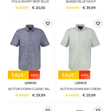
POLO-KNOPF REEF BLUE
2649220 BLUE NIGHT
€
29
,
99
€
20
,
00
€
59
,
99
€
39
,
99
40%
40%
LERROS
LERROS
BUTTON DOWN CLASSIC NAVY
BUTTON DOWN BAY GREEN
€
49
,
99
€
29
,
99
€
49
,
99
€
29
,
99