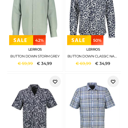
42%
50%
LERROS
LERROS
BUTTON DOWN STORM GREY
BUTTON DOWN CLASSIC NAVY
€
59
,
99
€
34
,
99
€
69
,
99
€
34
,
99