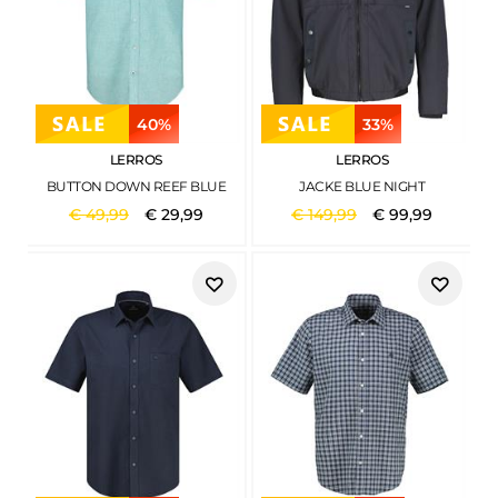
40%
33%
LERROS
LERROS
BUTTON DOWN REEF BLUE
JACKE BLUE NIGHT
€
49
,
99
€
29
,
99
€
149
,
99
€
99
,
99