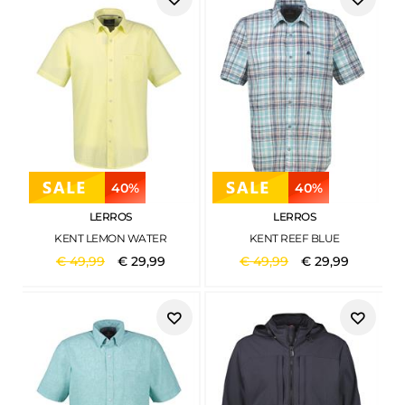
40%
40%
LERROS
LERROS
KENT LEMON WATER
KENT REEF BLUE
€
49
,
99
€
29
,
99
€
49
,
99
€
29
,
99