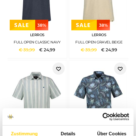
38%
38%
LERROS
LERROS
FULL OPEN CLASSIC NAVY
FULL OPEN GRAVEL BEIGE
€
39
,
99
€
24
,
99
€
39
,
99
€
24
,
99
38%
40%
Zustimmung
Details
Über Cookies