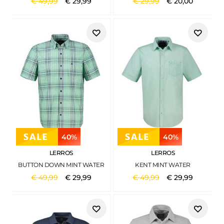
€
49
,
99
€
29
,
99
€
29
,
99
€
20
,
00
40%
40%
LERROS
LERROS
BUTTON DOWN MINT WATER
KENT MINT WATER
€
49
,
99
€
29
,
99
€
49
,
99
€
29
,
99