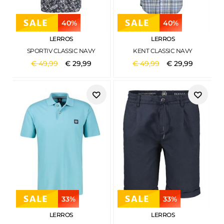
40%
40%
LERROS
LERROS
SPORTIV CLASSIC NAVY
KENT CLASSIC NAVY
€
49
,
99
€
29
,
99
€
49
,
99
€
29
,
99
33%
33%
LERROS
LERROS