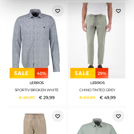
40%
29%
LERROS
LERROS
SPORTIV BROKEN WHITE
CHINO TINTED GREY
€
49
,
99
€
29
,
99
€
69
,
99
€
49
,
99