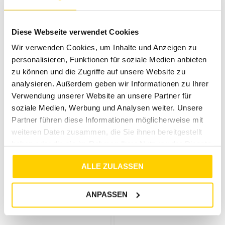
LERROS
LERROS
BAY GREEN
2662062 CLASSIC NAVY
Diese Webseite verwendet Cookies
€
39
,
99
€
24
,
99
€
49
,
99
€
29
,
99
Wir verwenden Cookies, um Inhalte und Anzeigen zu
personalisieren, Funktionen für soziale Medien anbieten
zu können und die Zugriffe auf unsere Website zu
analysieren. Außerdem geben wir Informationen zu Ihrer
Verwendung unserer Website an unsere Partner für
soziale Medien, Werbung und Analysen weiter. Unsere
Partner führen diese Informationen möglicherweise mit
weiteren Daten zusammen, die Sie ihnen bereitgestellt
haben oder die sie im Rahmen Ihrer Nutzung der Dienste
gesammelt haben.
ALLE ZULASSEN
40%
33%
LERROS
LERROS
ANPASSEN
KENT CLASSIC NAVY
LEMON WATER
€
49
,
99
€
29
,
99
€
29
,
99
€
20
,
00