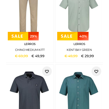
29%
40%
LERROS
LERROS
CHINO MEDIUM KITT
KENT BAY GREEN
€
69
,
99
€
49
,
99
€
49
,
99
€
29
,
99