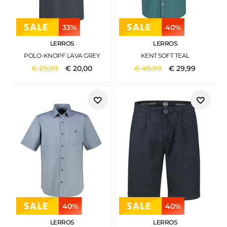
33%
40%
LERROS
LERROS
POLO-KNOPF LAVA GREY
KENT SOFT TEAL
€
29
,
99
€
20
,
00
€
49
,
99
€
29
,
99
40%
40%
LERROS
LERROS