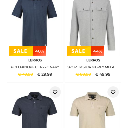
40%
44%
LERROS
LERROS
POLO-KNOPF CLASSIC NAVY
SPORTIV STORM GREY MELANGE
€
49
,
99
€
29
,
99
€
89
,
99
€
49
,
99