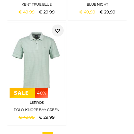
KENT TRUE BLUE
BLUE NIGHT
€
49
,
99
€
29
,
99
€
49
,
99
€
29
,
99
40%
LERROS
POLO-KNOPF BAY GREEN
€
49
,
99
€
29
,
99