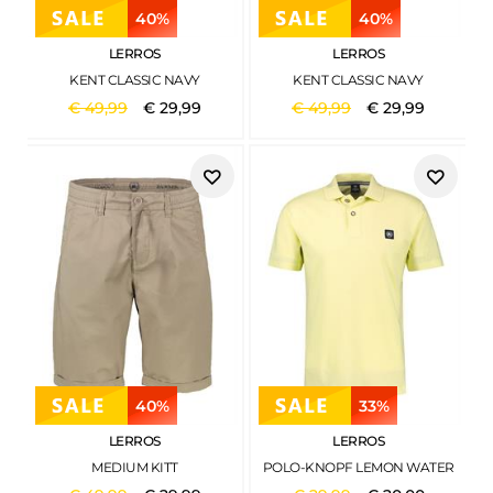
40%
40%
LERROS
LERROS
KENT CLASSIC NAVY
KENT CLASSIC NAVY
€
49
,
99
€
29
,
99
€
49
,
99
€
29
,
99
40%
33%
LERROS
LERROS
MEDIUM KITT
POLO-KNOPF LEMON WATER