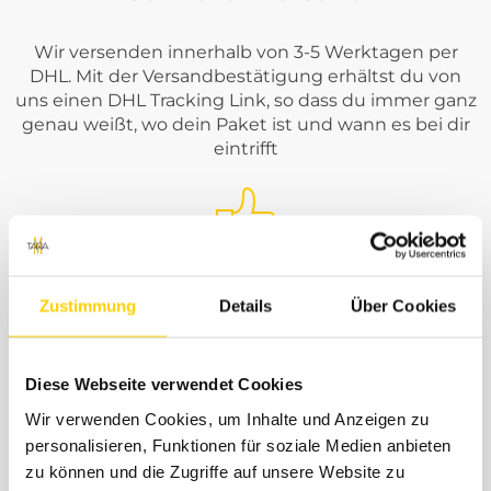
Wir versenden innerhalb von 3-5 Werktagen per
DHL. Mit der Versandbestätigung erhältst du von
uns einen DHL Tracking Link, so dass du immer ganz
genau weißt, wo dein Paket ist und wann es bei dir
eintrifft
Kostengünstiger Versand
Zustimmung
Details
Über Cookies
Den größten Teil der Versandkosten übernehmen
Diese Webseite verwendet Cookies
wir für dich. Einen kleinen Anteil von 4,99€
berechnen wir dir einmalig pro Bestellung für
Wir verwenden Cookies, um Inhalte und Anzeigen zu
angefallene Porto- und Verpackungskosten. Der
personalisieren, Funktionen für soziale Medien anbieten
Rückversand im Falle einer Retoure ist immer
zu können und die Zugriffe auf unsere Website zu
kostenlos. Jeder Bestellung legen wir ein