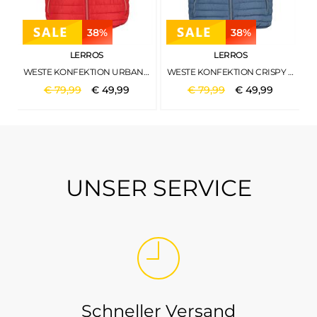
38%
38%
LERROS
LERROS
WESTE KONFEKTION URBAN RED
WESTE KONFEKTION CRISPY BLUE
€
79
,
99
€
49
,
99
€
79
,
99
€
49
,
99
UNSER SERVICE
Schneller Versand