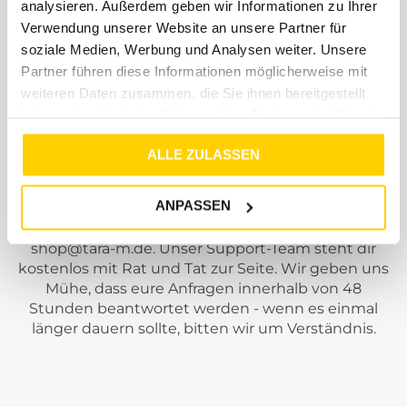
analysieren. Außerdem geben wir Informationen zu Ihrer
kostenloses Retourenlabel von DHL bei. ( Innerhalb
Verwendung unserer Website an unsere Partner für
DE )
soziale Medien, Werbung und Analysen weiter. Unsere
Partner führen diese Informationen möglicherweise mit
weiteren Daten zusammen, die Sie ihnen bereitgestellt
haben oder die sie im Rahmen Ihrer Nutzung der Dienste
gesammelt haben.
Support
ALLE ZULASSEN
ANPASSEN
Solltest du Fragen, Anregungen oder Beschwerden
haben, dann schreibe uns einfach eine Mail an
shop@tara-m.de
. Unser Support-Team steht dir
kostenlos mit Rat und Tat zur Seite. Wir geben uns
Mühe, dass eure Anfragen innerhalb von 48
Stunden beantwortet werden - wenn es einmal
länger dauern sollte, bitten wir um Verständnis.