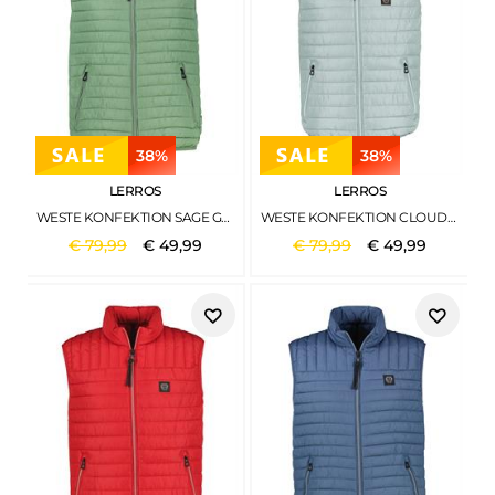
38%
38%
LERROS
LERROS
WESTE KONFEKTION SAGE GREEN
WESTE KONFEKTION CLOUD BLUE
€
79
,
99
€
49
,
99
€
79
,
99
€
49
,
99