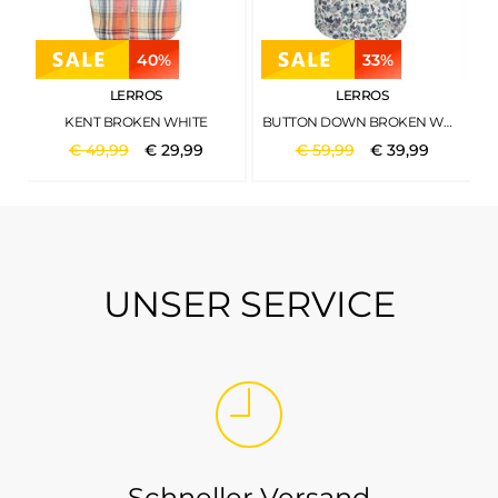
40%
33%
LERROS
LERROS
KENT BROKEN WHITE
BUTTON DOWN BROKEN WHITE
€
49
,
99
€
29
,
99
€
59
,
99
€
39
,
99
UNSER SERVICE
Schneller Versand