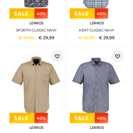
40%
40%
LERROS
LERROS
SPORTIV CLASSIC NAVY
KENT CLASSIC NAVY
€
49
,
99
€
29
,
99
€
49
,
99
€
29
,
99
40%
40%
LERROS
LERROS