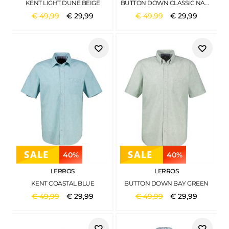
KENT LIGHT DUNE BEIGE
BUTTON DOWN CLASSIC NAVY
€
49
,
99
€
29
,
99
€
49
,
99
€
29
,
99
40%
40%
LERROS
LERROS
KENT COASTAL BLUE
BUTTON DOWN BAY GREEN
€
49
,
99
€
29
,
99
€
49
,
99
€
29
,
99