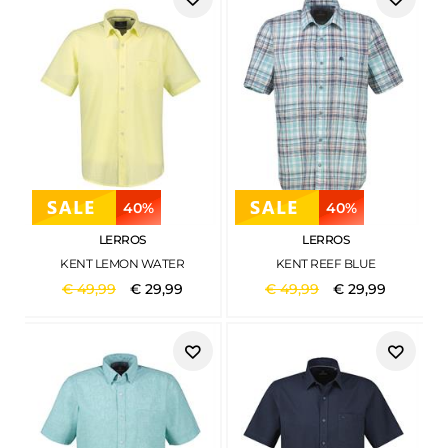
40%
40%
LERROS
LERROS
KENT LEMON WATER
KENT REEF BLUE
€
49
,
99
€
29
,
99
€
49
,
99
€
29
,
99