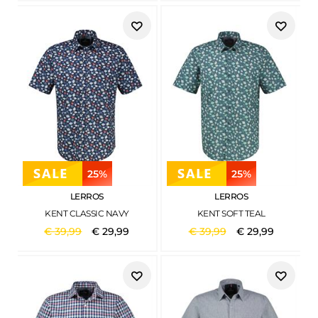
25%
25%
LERROS
LERROS
KENT CLASSIC NAVY
KENT SOFT TEAL
€
39
,
99
€
29
,
99
€
39
,
99
€
29
,
99