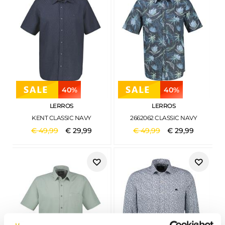
40%
40%
LERROS
LERROS
KENT CLASSIC NAVY
2662062 CLASSIC NAVY
€
49
,
99
€
29
,
99
€
49
,
99
€
29
,
99