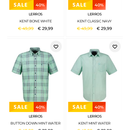
40%
40%
LERROS
LERROS
KENT BONE WHITE
KENT CLASSIC NAVY
€
49
,
99
€
29
,
99
€
49
,
99
€
29
,
99
40%
40%
LERROS
LERROS
BUTTON DOWN MINT WATER
KENT MINT WATER