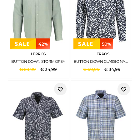
42%
50%
LERROS
LERROS
BUTTON DOWN STORM GREY
BUTTON DOWN CLASSIC NAVY
€
59
,
99
€
34
,
99
€
69
,
99
€
34
,
99