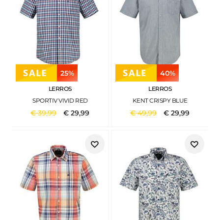
25%
40%
LERROS
LERROS
SPORTIV VIVID RED
KENT CRISPY BLUE
€
39
,
99
€
29
,
99
€
49
,
99
€
29
,
99