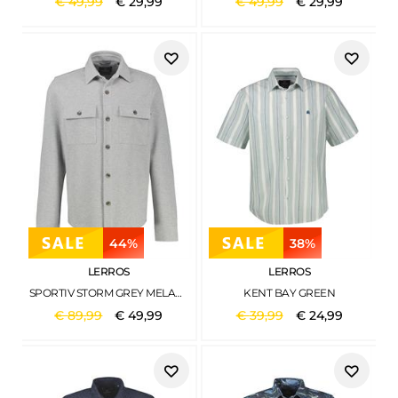
€
49
,
99
€
29
,
99
€
49
,
99
€
29
,
99
44%
38%
LERROS
LERROS
SPORTIV STORM GREY MELANGE
KENT BAY GREEN
€
89
,
99
€
49
,
99
€
39
,
99
€
24
,
99