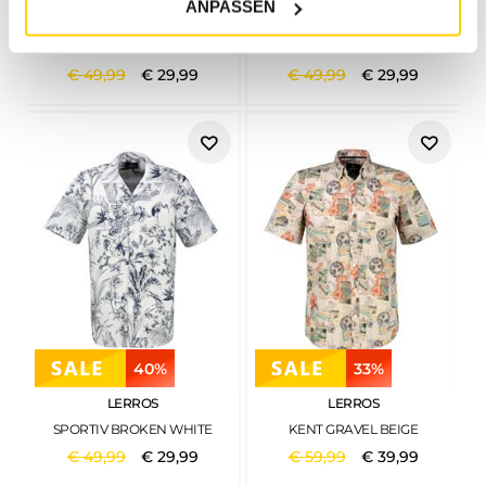
ANPASSEN
LERROS
LERROS
KENT SOFT TEAL
KENT TRUE BLUE
€
49
,
99
€
29
,
99
€
49
,
99
€
29
,
99
40%
33%
LERROS
LERROS
SPORTIV BROKEN WHITE
KENT GRAVEL BEIGE
€
49
,
99
€
29
,
99
€
59
,
99
€
39
,
99