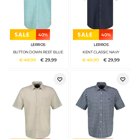
40%
40%
LERROS
LERROS
BUTTON DOWN REEF BLUE
KENT CLASSIC NAVY
€
49
,
99
€
29
,
99
€
49
,
99
€
29
,
99