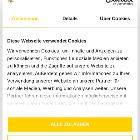
Zustimmung
Details
Über Cookies
40%
40%
LERROS
LERROS
Diese Webseite verwendet Cookies
KENT BAY GREEN
SPORTIV BROKEN WHITE
Wir verwenden Cookies, um Inhalte und Anzeigen zu
€
49
,
99
€
29
,
99
€
49
,
99
€
29
,
99
personalisieren, Funktionen für soziale Medien anbieten
zu können und die Zugriffe auf unsere Website zu
analysieren. Außerdem geben wir Informationen zu Ihrer
Verwendung unserer Website an unsere Partner für
soziale Medien, Werbung und Analysen weiter. Unsere
Partner führen diese Informationen möglicherweise mit
weiteren Daten zusammen, die Sie ihnen bereitgestellt
haben oder die sie im Rahmen Ihrer Nutzung der Dienste
gesammelt haben.
ALLE ZULASSEN
40%
40%