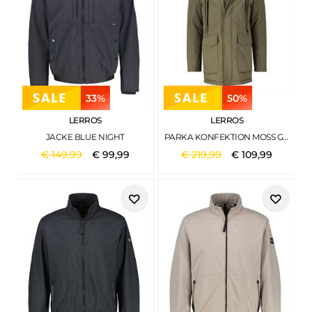
33%
50%
LERROS
LERROS
JACKE BLUE NIGHT
PARKA KONFEKTION MOSS GREEN MELANGE
€
149
,
99
€
99
,
99
€
219
,
99
€
109
,
99