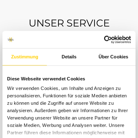
UNSER SERVICE
Zustimmung
Details
Über Cookies
Schneller Versand
Diese Webseite verwendet Cookies
Wir verwenden Cookies, um Inhalte und Anzeigen zu
Wir versenden innerhalb von 3-5 Werktagen per
personalisieren, Funktionen für soziale Medien anbieten
DHL. Mit der Versandbestätigung erhältst du von
zu können und die Zugriffe auf unsere Website zu
uns einen DHL Tracking Link, so dass du immer ganz
analysieren. Außerdem geben wir Informationen zu Ihrer
genau weißt, wo dein Paket ist und wann es bei dir
Verwendung unserer Website an unsere Partner für
eintrifft
soziale Medien, Werbung und Analysen weiter. Unsere
Partner führen diese Informationen möglicherweise mit