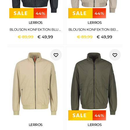
44%
44%
LERROS
LERROS
BLOUSON KONFEKTION BLUE NIGHT
BLOUSON KONFEKTION BEIGE
€
89
,
99
€
49
,
99
€
89
,
99
€
49
,
99
44%
LERROS
LERROS