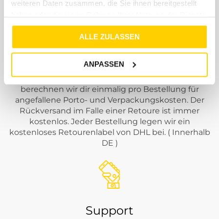
weiteren Daten zusammen, die Sie ihnen bereitgestellt
haben oder die sie im Rahmen Ihrer Nutzung der Dienste
gesammelt haben.
ALLE ZULASSEN
Kostengünstiger Versand
ANPASSEN
Den größten Teil der Versandkosten übernehmen
wir für dich. Einen kleinen Anteil von 4,99€
berechnen wir dir einmalig pro Bestellung für
angefallene Porto- und Verpackungskosten. Der
Rückversand im Falle einer Retoure ist immer
kostenlos. Jeder Bestellung legen wir ein
kostenloses Retourenlabel von DHL bei. ( Innerhalb
DE )
Support