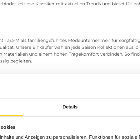
bindet zeitlose Klassiker mit aktuellen Trends und bietet für na
eht Tara-M als familiengeführtes Modeunternehmen für sorgfäl
ualität. Unsere Einkäufer wählen jede Saison Kollektionen aus, 
 Materialien und einem hohen Tragekomfort verbinden. So findes
ssig begleiten.
Hose passt zu deinem Stil?
Details
an Hosen ist heute größer denn je. Unterschiedliche Materialien
Cookies
 und jeden Figurtyp das passende Modell finden lässt. Ob sportli
nhalte und Anzeigen zu personalisieren, Funktionen für soziale