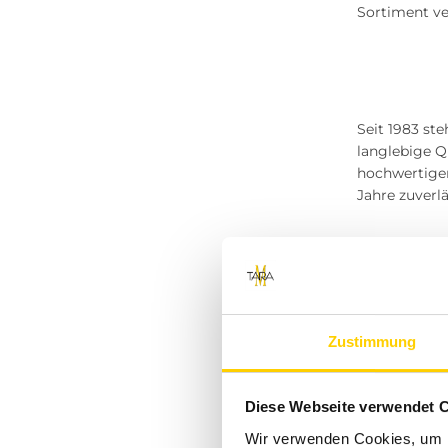
Sortiment ver
Calvin Klein Jeans
s.Oliver Black Label
Monari
Seit 1983 st
QS
langlebige Q
hochwertigen
JJXX
Jahre zuverlä
VENTI
Tom Tailor Denim
Welche 
Pieces
Angels
Zustimmung
JDY
Die Auswahl 
Zabaione
Diese Webseite verwendet 
jeden Anlass
Wir verwenden Cookies, um I
Vorteile.
Soyaconcept