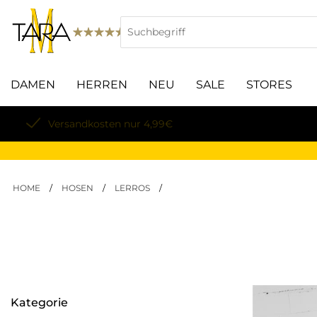
DAMEN
HERREN
NEU
SALE
STORES
Lieferung innerhalb von 3-5 Werktagen
HOME
/
HOSEN
/
LERROS
/
Kategorie