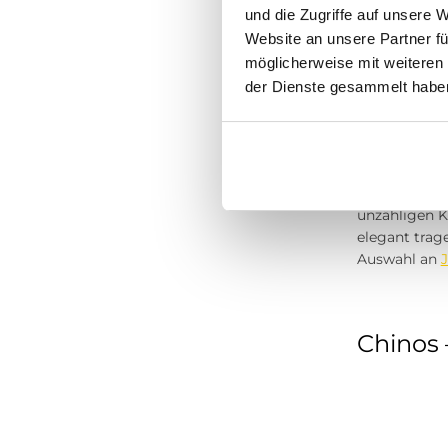
und die Zugriffe auf unsere 
Jack & Jones
Website an unsere Partner fü
möglicherweise mit weiteren
Jeans – 
Ragwear
der Dienste gesammelt habe
Vanguard
Someday
PME Legend
Jeans gehöre
unzähligen K
Topshop
elegant trag
Auswahl an
STREET ONE STUDIO
Noisy May
The North Face
Chinos 
Carlo Colucci
Urban Classics