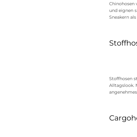
Marc O'Polo
Chinohosen v
und eignen s
Street One Men
Sneakern als
Stoffhos
Stoffhosen st
Alltagslook.
angenehmes T
Cargoho