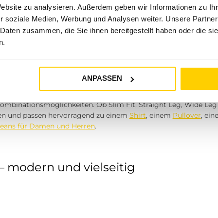
Website zu analysieren. Außerdem geben wir Informationen zu I
r soziale Medien, Werbung und Analysen weiter. Unsere Partner
 Daten zusammen, die Sie ihnen bereitgestellt haben oder die s
der zeitlose Klassiker
n.
ANPASSEN
n seit Jahrzehnten zu den beliebtesten Hosen überhaupt. Sie über
ombinationsmöglichkeiten. Ob Slim Fit, Straight Leg, Wide Leg o
en und passen hervorragend zu einem
Shirt
, einem
Pullover
, ein
Jeans für Damen und Herren
.
– modern und vielseitig