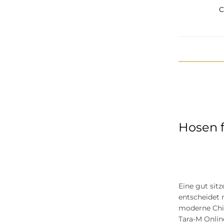
Only
C
Street One
Tommy Jeans
Selected
Object
Opus
Hailys
Hosen f
s.Oliver
G-star Raw
Only & Sons
Eine gut sit
entscheidet 
Vero Moda
moderne Chin
Vila
Tara-M Onlin