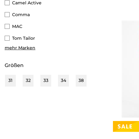
Camel Active
Comma
MAC
Tom Tailor
mehr Marken
Cecil
Digel
Größen
Eight 2 Nine
31
32
33
34
38
Brax
Blue Monkey
Zero
Tommy Hilfiger
Esprit