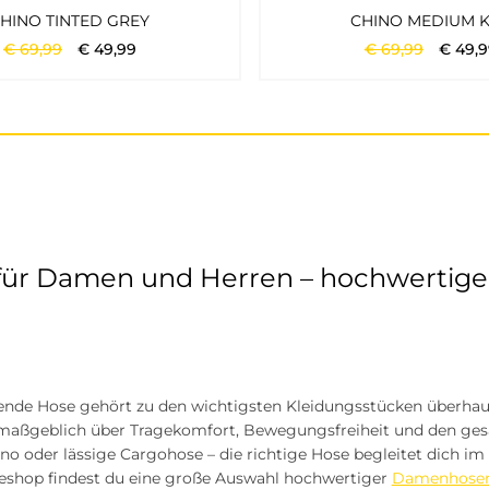
HINO TINTED GREY
CHINO MEDIUM K
€
69
,
99
€
49
,
99
€
69
,
99
€
49
,
9
ür Damen und Herren – hochwertige 
zende Hose gehört zu den wichtigsten Kleidungsstücken überhaup
maßgeblich über Tragekomfort, Bewegungsfreiheit und den gesa
o oder lässige Cargohose – die richtige Hose begleitet dich im 
eshop findest du eine große Auswahl hochwertiger
Damenhose