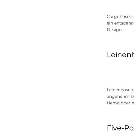
Cargohosen g
ein entspann
Design.
Leinenh
Leinenhosen 
angenehm küh
Hemd oder ei
Five-Po