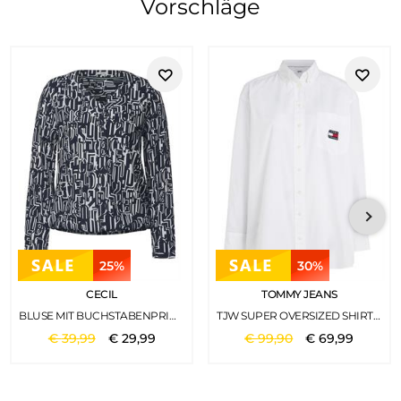
Vorschläge
25%
30%
CECIL
TOMMY JEANS
BLUSE MIT BUCHSTABENPRINT DEEP BLUE
TJW SUPER OVERSIZED SHIRT WHITE
€
39
,
99
€
29
,
99
€
99
,
90
€
69
,
99