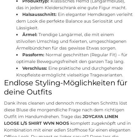
Produkttyp:
Klassisches Hemd (Langarmbluse),
das in jedem Kleiderschrank eine gute Figur macht.
Halsausschnitt:
Ein eleganter Hemdkragen verleiht
dem Look die perfekte Balance aus Seriosität und
Lässigkeit.
Ärmel:
Trendige Langärmel, die mit einem
stilvollen Umschlag und fixierten, umgeschlagenen
Ärmelbündchen für das gewisse Etwas sorgen.
Passform:
Normal geschnitten (Regular Fit) – für
optimale Bewegungsfreiheit den ganzen Tag lang.
Verschluss:
Eine praktische und durchgehende
Knopfleiste ermöglicht vielseitige Tragevarianten.
Endlose Styling-Möglichkeiten für
deine Outfits
Dank ihres cleanen und dennoch modischen Schnitts löst
diese Bluse die morgendliche Frage nach dem richtigen
Outfit im Handumdrehen. Trage das
JDYCAYA LINEN
LOOSE L/S SHIRT WVN NOOS
komplett zugeknöpft und in
Kombination mit einer edlen Stoffhose für einen eleganten
Office-Look. Du magst es lieber casual? Dann lass die