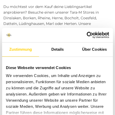
Du möchtest vor dem Kauf deine Lieblingsartikel
anprobieren? Besuche einen unserer Tara-M Stores in
Dinslaken, Borken, Rheine, Herne, Bocholt, Coesfeld,
Datteln, Lüdinghausen, Marl oder Herten. Unsere
Modeexperten vor Ort beraten dich gerne!
Entdecke die Fashion-Welt von
Tara-M
Zustimmung
Details
Über Cookies
Herzlich willkommen bei Tara-M! Wir sind dein
vertrauensvoller Partner, wenn es um inspirierende und
hochwertige Damenmode geht. Die Philosophie von Tara-M
Diese Webseite verwendet Cookies
basiert auf der Überzeugung, dass Mode deine
Wir verwenden Cookies, um Inhalte und Anzeigen zu
Persönlichkeit unterstreichen und dir ein fantastisches
personalisieren, Funktionen für soziale Medien anbieten
Gefühl geben sollte. Deswegen arbeiten wir mit namhaften
zu können und die Zugriffe auf unsere Website zu
Brands wie JDY zusammen, die es verstehen, bezahlbare,
trendige und gleichzeitig alltagstaugliche Kollektionen für
analysieren. Außerdem geben wir Informationen zu Ihrer
selbstbewusste Frauen zu entwerfen.
Verwendung unserer Website an unsere Partner für
Unser Versprechen an dich: Bester
soziale Medien, Werbung und Analysen weiter. Unsere
Partner führen diese Informationen möglicherweise mit