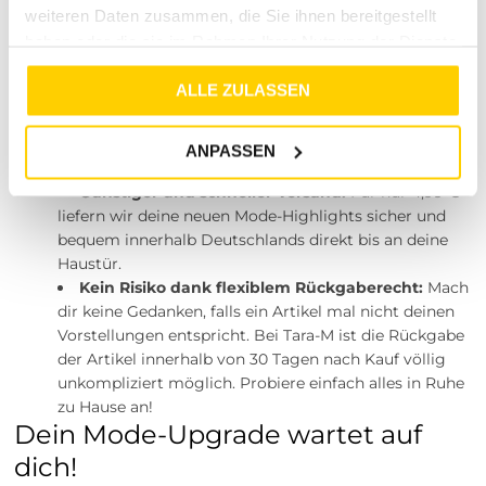
Service und maximale Flexibilität
weiteren Daten zusammen, die Sie ihnen bereitgestellt
Dein Einkaufserlebnis bei Tara-M soll genauso entspannt
haben oder die sie im Rahmen Ihrer Nutzung der Dienste
sein wie dein neuer Look. Wir wissen, dass beim Online-
gesammelt haben.
Shopping manchmal Unsicherheiten bezüglich der
ALLE ZULASSEN
Passform aufkommen können. Deshalb haben wir unsere
Servicebedingungen ganz auf deine Bedürfnisse
ANPASSEN
abgestimmt:
Günstiger und schneller Versand:
Für nur 4,99 €
liefern wir deine neuen Mode-Highlights sicher und
bequem innerhalb Deutschlands direkt bis an deine
Haustür.
Kein Risiko dank flexiblem Rückgaberecht:
Mach
dir keine Gedanken, falls ein Artikel mal nicht deinen
Vorstellungen entspricht. Bei Tara-M ist die Rückgabe
der Artikel innerhalb von 30 Tagen nach Kauf völlig
unkompliziert möglich. Probiere einfach alles in Ruhe
zu Hause an!
Dein Mode-Upgrade wartet auf
dich!