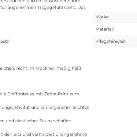
en Bündchen und ein elastischer Saum
n für angenehmen Tragegefühl steht. Das
Marke:
Material:
Modal
Pflegehinweis:
eichen, nicht im Trockner, mäßig heiß
ie Chiffonbluse mit Zebra-Print zum
tmungsaktivität und ein angenehm leichtes
n und elastischer Saum schaffen
rt den Sitz und verhindert unangenehme