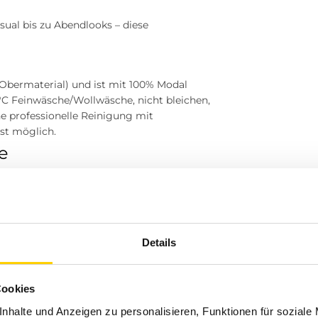
sual bis zu Abendlooks – diese
(Obermaterial) und ist mit 100% Modal
0°C Feinwäsche/Wollwäsche, nicht bleichen,
e professionelle Reinigung mit
st möglich.
se
 für einen entspannten Alltagslook.
se entsteht ein moderner Business-Casual-
Raglanbluse zum schicken Statement-Teil.
luse sorgt für Textur und Muster.
Details
as Modal-Futter reduziert Transparenz und
Cookies
nhalte und Anzeigen zu personalisieren, Funktionen für soziale
lastische Bündchen ist die Bluse leger