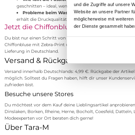
und die Zugriffe auf unsere 
geschnitten – ideal, wenn du einen entspannten Look m
Website an unsere Partner fü
Probleme beim Waschen?
Beachte die Pflegehinwei
möglicherweise mit weiteren
erhält die Druckqualität.
Jetzt die Chiffonbluse mit Zebra-Print
der Dienste gesammelt habe
Du bist nur einen Schritt von deinem neuen Lieblingspiece entf
Chiffonbluse mit Zebra-Print und integriere sie in deine täglic
Lieferung in Deutschland.
Versand & Rückgabe
Versand innerhalb Deutschlands: 4,99 €. Rückgabe der Artikel
möglich. Solltest du Fragen haben, hilft dir unser Kundenserv
zufrieden bist.
Besuche unsere Stores
Du möchtest vor dem Kauf deine Lieblingsartikel anprobieren
Dinslaken, Borken, Rheine, Herne, Bocholt, Coesfeld, Datteln,
Modeexperten vor Ort beraten dich gerne!
Über Tara-M