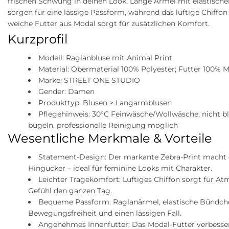
frischen Schwung in deinen Look. Lange Ärmel mit elastisch
sorgen für eine lässige Passform, während das luftige Chiffo
weiche Futter aus Modal sorgt für zusätzlichen Komfort.
Kurzprofil
Modell: Raglanbluse mit Animal Print
Material: Obermaterial 100% Polyester; Futter 100% 
Marke: STREET ONE STUDIO
Gender: Damen
Produkttyp: Blusen > Langarmblusen
Pflegehinweis: 30°C Feinwäsche/Wollwäsche, nicht bl
bügeln, professionelle Reinigung möglich
Wesentliche Merkmale & Vorteile
Statement-Design: Der markante Zebra-Print macht d
Hingucker – ideal für feminine Looks mit Charakter.
Leichter Tragekomfort: Luftiges Chiffon sorgt für A
Gefühl den ganzen Tag.
Bequeme Passform: Raglanärmel, elastische Bündche
Bewegungsfreiheit und einen lässigen Fall.
Angenehmes Innenfutter: Das Modal-Futter verbesse