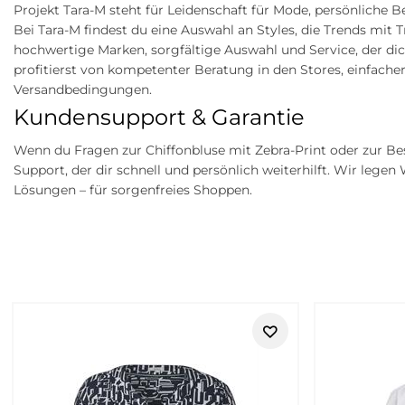
Projekt Tara-M steht für Leidenschaft für Mode, persönliche 
Bei Tara-M findest du eine Auswahl an Styles, die Trends mit
hochwertige Marken, sorgfältige Auswahl und Service, der dich
profitierst von kompetenter Beratung in den Stores, einfach
Versandbedingungen.
Kundensupport & Garantie
Wenn du Fragen zur Chiffonbluse mit Zebra-Print oder zur Bes
Support, der dir schnell und persönlich weiterhilft. Wir lege
Lösungen – für sorgenfreies Shoppen.
Retouren
Street One Studio bei Tara-M – mo
Street One Studio steht für Damenmode, die moderner, etwas 
für Frauen, die klare Outfits, feminine Details und alltagsta
soll.
Im Vergleich zu
Street One
wirkt
Street One Studio
etwas kura
Beispiel über moderne Silhouetten, besondere Materialien, ruh
Alltagsmomente.