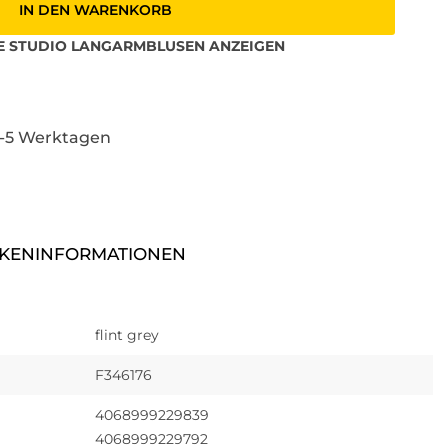
IN DEN WARENKORB
E STUDIO
LANGARMBLUSEN
ANZEIGEN
3-5 Werktagen
KENINFORMATIONEN
flint grey
F346176
4068999229839
4068999229792