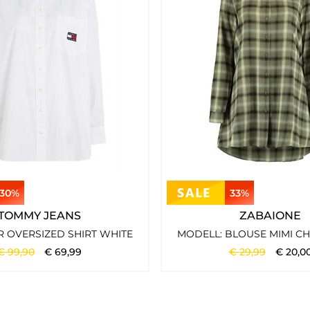
und zeitgemäß wirken sollen. Besonders gut funktionieren Kombin
30%
33%
adurch passt Street One Studio gut zu Frauen, die Mode gerne b
TOMMY JEANS
ZABAIONE
R OVERSIZED SHIRT WHITE
MODELL: BLOUSE MIMI CH
€
99
,
90
€
69
,
99
€
29
,
99
€
20
,
0