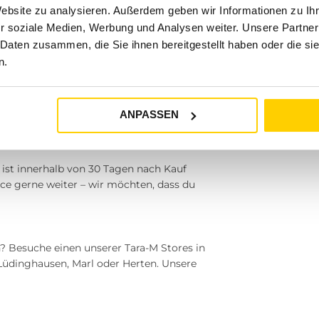
Website zu analysieren. Außerdem geben wir Informationen zu I
agst.
r soziale Medien, Werbung und Analysen weiter. Unsere Partner
se; Feinwäsche schont das Material und
 Daten zusammen, die Sie ihnen bereitgestellt haben oder die s
 entdecken
n.
ernt. Entdecke die Vielseitigkeit der
he Garderobe. Bestelle jetzt mit schneller
ANPASSEN
 ist innerhalb von 30 Tagen nach Kauf
ice gerne weiter – wir möchten, dass du
? Besuche einen unserer Tara-M Stores in
 Lüdinghausen, Marl oder Herten. Unsere