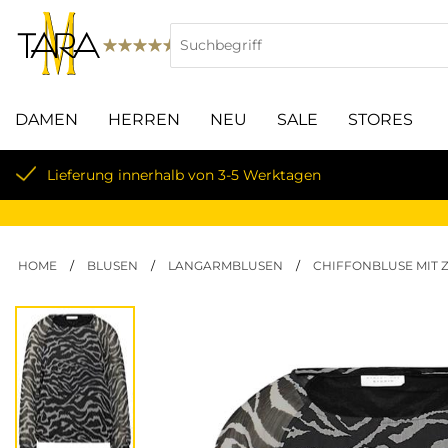
DAMEN
HERREN
NEU
SALE
STORES
Lieferung innerhalb von 3-5 Werktagen
HOME
/
BLUSEN
/
LANGARMBLUSEN
/
CHIFFONBLUSE MIT Z