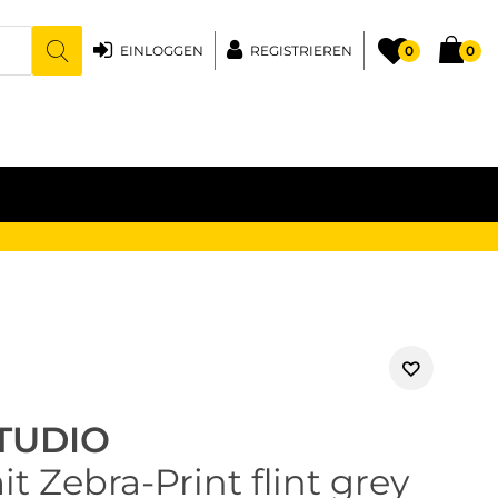
EINLOGGEN
REGISTRIEREN
0
0
TUDIO
t Zebra-Print flint grey