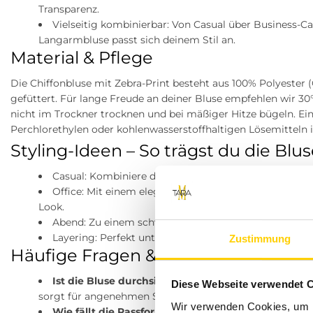
Transparenz.
Vielseitig kombinierbar: Von Casual über Business-Ca
Langarmbluse passt sich deinem Stil an.
Material & Pflege
Die Chiffonbluse mit Zebra-Print besteht aus 100% Polyester 
gefüttert. Für lange Freude an deiner Bluse empfehlen wir 3
nicht im Trockner trocknen und bei mäßiger Hitze bügeln. Ein
Perchlorethylen oder kohlenwasserstoffhaltigen Lösemitteln i
Styling-Ideen – So trägst du die Blu
Casual: Kombiniere die Bluse mit Jeans und Sneakern
Office: Mit einem eleganten Blazer und einer Stoffho
Look.
Abend: Zu einem schwarzen Rock und Heels wird die 
Layering: Perfekt unter Strick oder Lederjacke – die B
Zustimmung
Häufige Fragen & Antworten
Ist die Bluse durchsichtig?
Das Chiffon ist leicht, d
Diese Webseite verwendet 
sorgt für angenehmen Sitz.
Wir verwenden Cookies, um I
Wie fällt die Passform aus?
Durch Raglanärmel und e