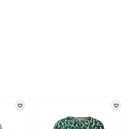
ner Wirkung
. Bei Tara-M findest du ausgewählte Street One Studio Styles
n dein Look stilvoll, gepflegt und trotzdem entspannt wirken
g integrieren, geben dem Outfit aber mehr Richtung – zum
, Büro-Casual, Freizeit, Reise und gepflegte