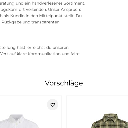
Beratung und ein handverlesenes Sortiment.
 Tragekomfort verbinden. Unser Anspruch:
 als Kundin in den Mittelpunkt stellt. Du
er Rückgabe und transparenten
tellung hast, erreichst du unseren
n Wert auf klare Kommunikation und faire
derne Damenmode mit klarer, femini
Vorschläge
ausdrucksstärker und bewusster wirkt, ohne kompliziert zu sein
ugliche Kombinationen mögen. Die Linie passt besonders gut, wen
tierter und modischer. Die Styles lassen sich gut in den Allta
igere Farben oder feminine Details. So entstehen Looks für Stadt