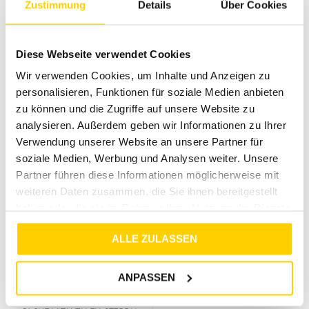
Zustimmung
Details
Über Cookies
33%
STREET ONE STUDIO
STREET ONE STUDIO
Diese Webseite verwendet Cookies
BLOUSON MIT COLLEGEDETAILS PLUMMY BROWN
JACKE MIT WELLEN-STEPPUNG LICHEN GREEN
Wir verwenden Cookies, um Inhalte und Anzeigen zu
€
59
,
99
€
119
,
99
€
79
,
99
personalisieren, Funktionen für soziale Medien anbieten
zu können und die Zugriffe auf unsere Website zu
analysieren. Außerdem geben wir Informationen zu Ihrer
Verwendung unserer Website an unsere Partner für
soziale Medien, Werbung und Analysen weiter. Unsere
Partner führen diese Informationen möglicherweise mit
weiteren Daten zusammen, die Sie ihnen bereitgestellt
haben oder die sie im Rahmen Ihrer Nutzung der Dienste
gesammelt haben.
ALLE ZULASSEN
33%
ANPASSEN
STREET ONE STUDIO