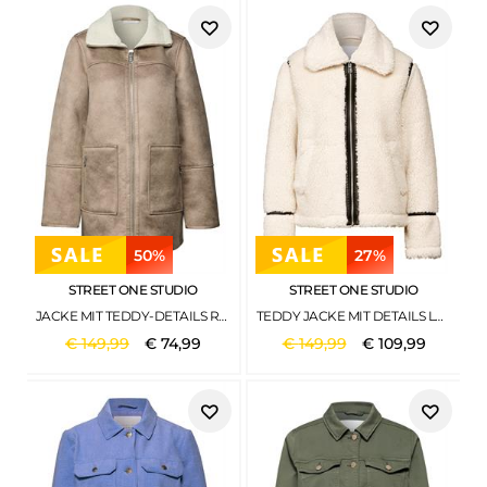
50%
27%
STREET ONE STUDIO
STREET ONE STUDIO
JACKE MIT TEDDY-DETAILS REEF SAND
TEDDY JACKE MIT DETAILS LUCID WHITE
€
149
,
99
€
74
,
99
€
149
,
99
€
109
,
99