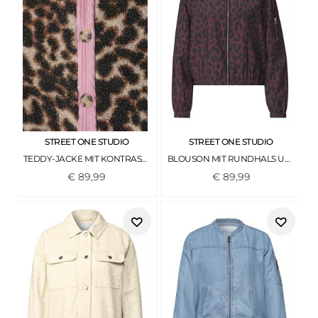
STREET ONE STUDIO
STREET ONE STUDIO
TEDDY-JACKE MIT KONTRASTDETAIL BLACK
BLOUSON MIT RUNDHALS UND LEO-MUSTER VERY BERRY
€
89
,
99
€
89
,
99