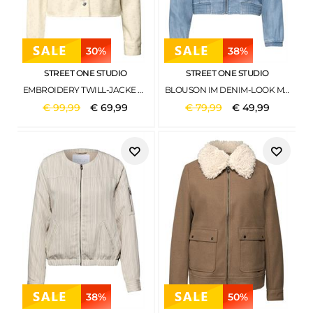
30%
38%
STREET ONE STUDIO
STREET ONE STUDIO
EMBROIDERY TWILL-JACKE VELVET CREAM
BLOUSON IM DENIM-LOOK MIT RUNDHALS LIGHT BLUE SOFT WASH
€
99
,
99
€
69
,
99
€
79
,
99
€
49
,
99
38%
50%