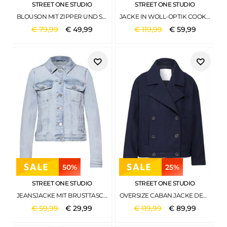
STREET ONE STUDIO
STREET ONE STUDIO
BLOUSON MIT ZIPPER UND STREIFEN SOFT BEIGE
JACKE IN WOLL-OPTIK COOKIE BROWN
€
79
,
99
€
49
,
99
€
119
,
99
€
59
,
99
50%
25%
STREET ONE STUDIO
STREET ONE STUDIO
JEANSJACKE MIT BRUSTTASCHEN UND KNÖPFEN ULTRA BLEACH WASH
OVERSIZE CABAN JACKE DEEP BLUE
€
59
,
99
€
29
,
99
€
119
,
99
€
89
,
99