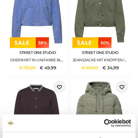
38%
50%
STREET ONE STUDIO
STREET ONE STUDIO
OVERSHIRT IN UNIFARBE BLUE ECHO
JEANSJACKE MIT KNÖPFEN IM CROPPED FIT OLIVE WASHED
€
79
,
99
€
49
,
99
€
69
,
99
€
34
,
99