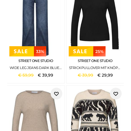
33%
25%
STREET ONE STUDIO
STREET ONE STUDIO
WIDE LEG JEANS DARK BLUE CLEAN WASH
STRICKPULLOVER MIT KNÖPFEN BLACK
€
59
,
99
€
39
,
99
€
39
,
99
€
29
,
99