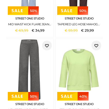
50%
50%
STREET ONE STUDIO
STREET ONE STUDIO
MID WAIST KICK FLARE JEANS IM SKINNY FIT ULTRABLEACHED WASH
TAPERED LEG HOSE MAHOGANY BROWN
€
69
,
99
€
34
,
99
€
59
,
99
€
29
,
99
50%
40%
STREET ONE STUDIO
STREET ONE STUDIO