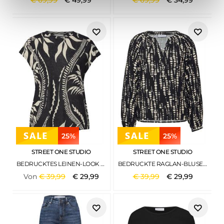
€
69
,
99
€
49
,
99
€
69
,
99
€
34
,
99
25%
25%
STREET ONE STUDIO
STREET ONE STUDIO
BEDRUCKTES LEINEN-LOOK SHIRT BLACK
BEDRUCKTE RAGLAN-BLUSE BLACK
Von
€
39
,
99
€
29
,
99
€
39
,
99
€
29
,
99