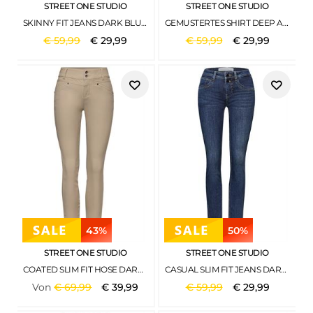
STREET ONE STUDIO
STREET ONE STUDIO
SKINNY FIT JEANS DARK BLUE WASHED
GEMUSTERTES SHIRT DEEP ASH GREY
€
59
,
99
€
29
,
99
€
59
,
99
€
29
,
99
43%
50%
STREET ONE STUDIO
STREET ONE STUDIO
COATED SLIM FIT HOSE DARK MORN BEIGE
CASUAL SLIM FIT JEANS DARK INDIGO BLUE WASHED
Von
€
69
,
99
€
39
,
99
€
59
,
99
€
29
,
99