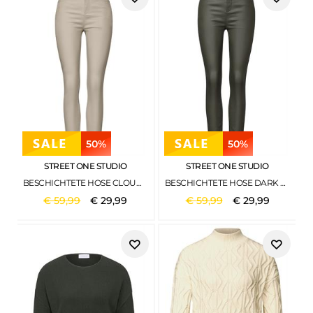
50%
50%
STREET ONE STUDIO
STREET ONE STUDIO
BESCHICHTETE HOSE CLOUD BEIGE
BESCHICHTETE HOSE DARK LAUREL GREEN
€
59
,
99
€
29
,
99
€
59
,
99
€
29
,
99