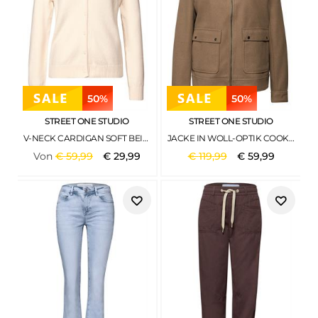
50%
50%
STREET ONE STUDIO
STREET ONE STUDIO
V-NECK CARDIGAN SOFT BEIGE
JACKE IN WOLL-OPTIK COOKIE BROWN
Von
€
59
,
99
€
29
,
99
€
119
,
99
€
59
,
99