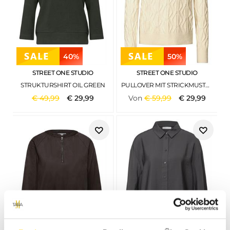
40%
50%
STREET ONE STUDIO
STREET ONE STUDIO
STRUKTURSHIRT OIL GREEN
PULLOVER MIT STRICKMUSTER SOFT BEIGE
€
49
,
99
€
29
,
99
Von
€
59
,
99
€
29
,
99