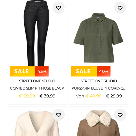
43%
40%
STREET ONE STUDIO
STREET ONE STUDIO
COATED SLIM FIT HOSE BLACK
KURZARM BLUSE IN CORD-QUALITÄT LICHEN GREEN
€
69
,
99
€
39
,
99
Von
€
49
,
99
€
29
,
99