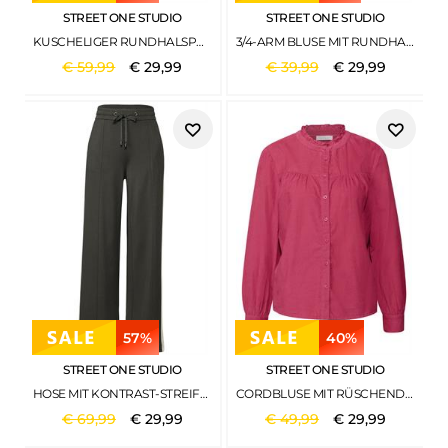
STREET ONE STUDIO
STREET ONE STUDIO
KUSCHELIGER RUNDHALSPULLOVER HOLLOW GREEN
3/4-ARM BLUSE MIT RUNDHALS UND KNÖPFEN CHILI RED
€
59
,
99
€
29
,
99
€
39
,
99
€
29
,
99
57%
40%
STREET ONE STUDIO
STREET ONE STUDIO
HOSE MIT KONTRAST-STREIFEN NIGHTFALL GREEN
CORDBLUSE MIT RÜSCHENDETAILS DARK CANDY PINK
€
69
,
99
€
29
,
99
€
49
,
99
€
29
,
99