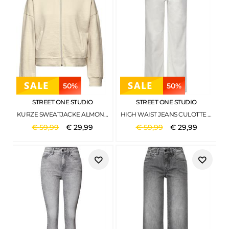
50%
50%
STREET ONE STUDIO
STREET ONE STUDIO
KURZE SWEATJACKE ALMOND WHITE
HIGH WAIST JEANS CULOTTE IM CASUAL FIT ECRU WASH
€
59
,
99
€
29
,
99
€
59
,
99
€
29
,
99