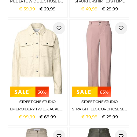
MELIERTE WIDE LEG HOSE BLACK
STRUKTURSHIRT LUSH LIME
€
59
,
99
€
29
,
99
€
49
,
99
€
29
,
99
30%
63%
STREET ONE STUDIO
STREET ONE STUDIO
EMBROIDERY TWILL-JACKE VELVET CREAM
STRAIGHT LEG CORDHOSE SEPIA ROSE
€
99
,
99
€
69
,
99
€
79
,
99
€
29
,
99