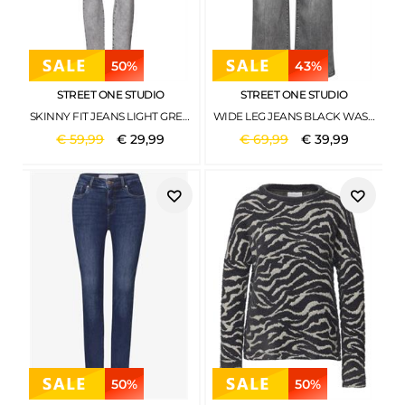
50%
43%
STREET ONE STUDIO
STREET ONE STUDIO
SKINNY FIT JEANS LIGHT GREY RANDOM
WIDE LEG JEANS BLACK WASHED
€
59
,
99
€
29
,
99
€
69
,
99
€
39
,
99
50%
50%