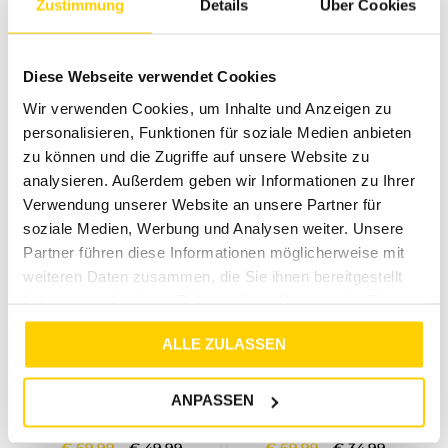
Zustimmung
Details
Über Cookies
50%
50%
STREET ONE STUDIO
STREET ONE STUDIO
VELOURS TUNIKA MIT ZIPPER DARK AUBURN BROWN
RELAXED FIT OVERSIZE BLUSE LEAD GREY
Diese Webseite verwendet Cookies
€
59
,
99
€
29
,
99
€
59
,
99
€
29
,
99
Wir verwenden Cookies, um Inhalte und Anzeigen zu
personalisieren, Funktionen für soziale Medien anbieten
zu können und die Zugriffe auf unsere Website zu
analysieren. Außerdem geben wir Informationen zu Ihrer
Verwendung unserer Website an unsere Partner für
soziale Medien, Werbung und Analysen weiter. Unsere
Partner führen diese Informationen möglicherweise mit
weiteren Daten zusammen, die Sie ihnen bereitgestellt
haben oder die sie im Rahmen Ihrer Nutzung der Dienste
gesammelt haben.
ALLE ZULASSEN
29%
50%
STREET ONE STUDIO
STREET ONE STUDIO
ANPASSEN
STRAIGHT LEG HOSE BLACK
STRAIGHT LEG CORDHOSE BLACK