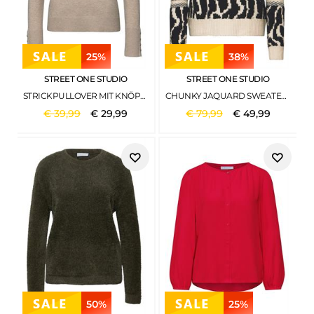
25%
38%
STREET ONE STUDIO
STREET ONE STUDIO
STRICKPULLOVER MIT KNÖPFEN BUFFED BEIGE MEL.
CHUNKY JAQUARD SWEATER SOFT BEIGE
€
39
,
99
€
29
,
99
€
79
,
99
€
49
,
99
50%
25%