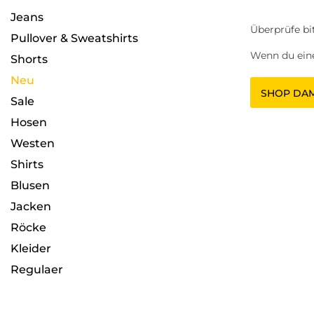
''
Jeans
Überprüfe bi
Pullover & Sweatshirts
Wenn du eine
Shorts
Neu
SHOP DA
Sale
Hosen
Westen
Shirts
Blusen
Jacken
Röcke
Kleider
Regulaer