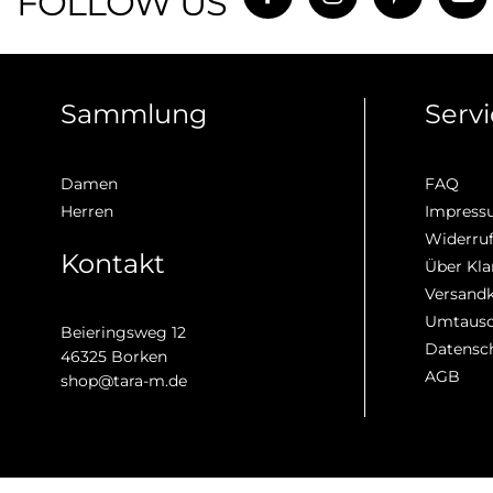
FOLLOW US
Someday
s.Oliver Black Label
Sammlung
Serv
Damen
FAQ
Herren
Impres
Widerru
Kontakt
Über Kla
Versand
Umtausc
Beieringsweg 12
Datensc
46325 Borken
AGB
shop@tara-m.de