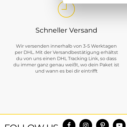
Eight 2 Nine
Pieces
Schneller Versand
Monari
JDY
Wir versenden innerhalb von 3-5 Werktagen
G-star Raw
per DHL. Mit der Versandbestätigung erhältst
du von uns einen DHL Tracking Link, so dass
Street One
du immer ganz genau weißt, wo dein Paket ist
und wann es bei dir eintrifft
Topshop
Soyaconcept
Noisy May
JJXX
Tommy Jeans