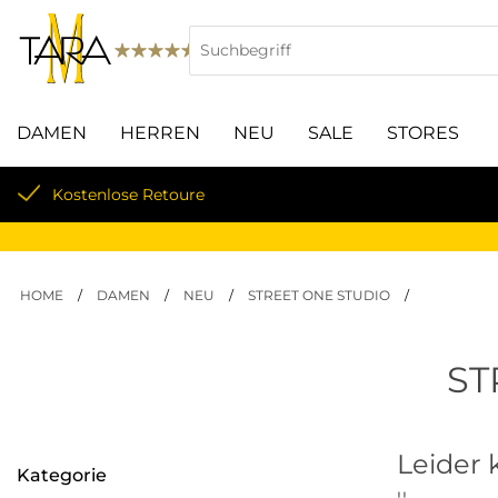
DAMEN
HERREN
NEU
SALE
STORES
Kostenlose Retoure
HOME
/
DAMEN
/
NEU
/
STREET ONE STUDIO
/
ST
Leider 
Kategorie