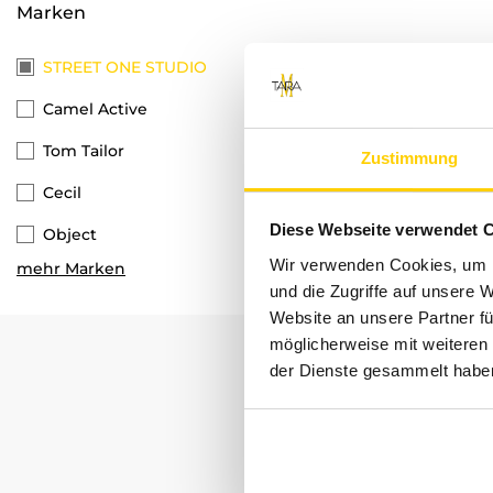
Marken
STREET ONE STUDIO
Camel Active
Tom Tailor
Zustimmung
Cecil
Diese Webseite verwendet 
Object
Wir verwenden Cookies, um I
mehr Marken
Only
und die Zugriffe auf unsere 
Website an unsere Partner fü
QS
möglicherweise mit weiteren
MAC
der Dienste gesammelt habe
Vila
Vero Moda
s.Oliver