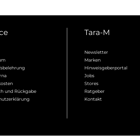
ice
Tara-M
Newsletter
sum
Marken
fsbelehrung
Hinweisgeberportal
rna
Jobs
kosten
Stores
h und Rückgabe
Ratgeber
hutzerklärung
Kontakt