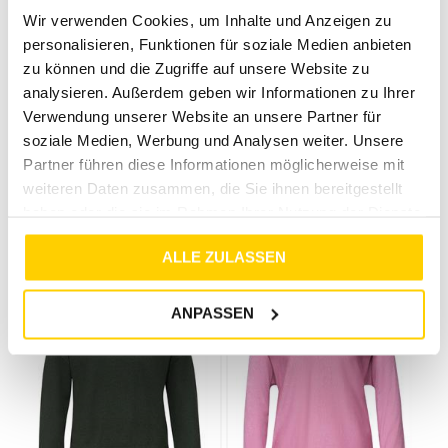
Wir verwenden Cookies, um Inhalte und Anzeigen zu
personalisieren, Funktionen für soziale Medien anbieten
zu können und die Zugriffe auf unsere Website zu
analysieren. Außerdem geben wir Informationen zu Ihrer
Verwendung unserer Website an unsere Partner für
soziale Medien, Werbung und Analysen weiter. Unsere
33%
20%
Partner führen diese Informationen möglicherweise mit
STREET ONE STUDIO
STREET ONE STUDIO
weiteren Daten zusammen, die Sie ihnen bereitgestellt
STRUKTURPULLOVER LUCID WHITE
LANGARM SWEATSHIRT MIT BACKPRINT SOFT TANGURINE
haben oder die sie im Rahmen Ihrer Nutzung der Dienste
€
59
,
99
€
39
,
99
€
49
,
99
€
39
,
99
gesammelt haben.
ALLE ZULASSEN
ANPASSEN