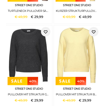
STREET ONE STUDIO
STREET ONE STUDIO
TURTLENECK PULLOVER SANDSTONE BEIGE MEL.
KURZER STRUKTURPULLOVER BOND YELLOW
€
49
,
99
€
29
,
99
€
69
,
99
€
49
,
99
40%
40%
STREET ONE STUDIO
STREET ONE STUDIO
PULLOVER MIT STRUKTUR GRAVEL GREY MEL.
PULLOVER MIT STRUKTUR BOND YELLOW MEL.
€
49
,
99
€
29
,
99
€
49
,
99
€
29
,
99