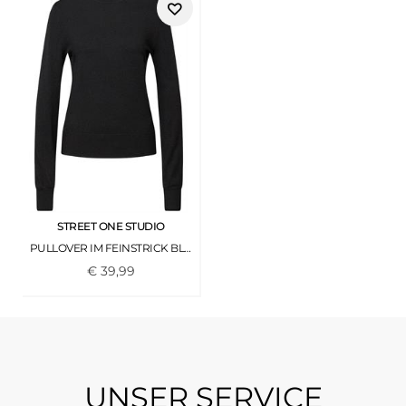
STREET ONE STUDIO
PULLOVER IM FEINSTRICK BLACK
€
39
,
99
UNSER SERVICE