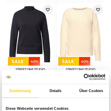
40%
40%
STREET ONE STUDIO
STREET ONE STUDIO
TURTLENECK PULLOVER INK BLUE NIGHT
DOLMAN PULLOVER SOFT BEIGE
€
49
,
99
€
29
,
99
€
49
,
99
€
29
,
99
Zustimmung
Details
Über Cookies
Diese Webseite verwendet Cookies