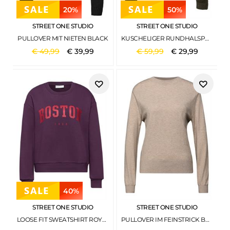
20%
50%
STREET ONE STUDIO
STREET ONE STUDIO
PULLOVER MIT NIETEN BLACK
KUSCHELIGER RUNDHALSPULLOVER HOLLOW GREEN
€
49
,
99
€
39
,
99
€
59
,
99
€
29
,
99
40%
STREET ONE STUDIO
STREET ONE STUDIO
LOOSE FIT SWEATSHIRT ROYAL PLUM
PULLOVER IM FEINSTRICK BUFFED BEIGE MEL.