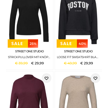
25%
40%
STREET ONE STUDIO
STREET ONE STUDIO
STRICKPULLOVER MIT KNÖPFEN BLACK
LOOSE FIT SWEATSHIRT BLACK
€
39
,
99
€
29
,
99
€
49
,
99
€
29
,
99