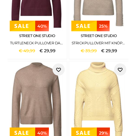
40%
25%
STREET ONE STUDIO
STREET ONE STUDIO
TURTLENECK PULLOVER DARK PLUM RED
STRICKPULLOVER MIT KNÖPFEN BUFFED BEIGE MEL.
€
49
,
99
€
29
,
99
€
39
,
99
€
29
,
99
40%
29%