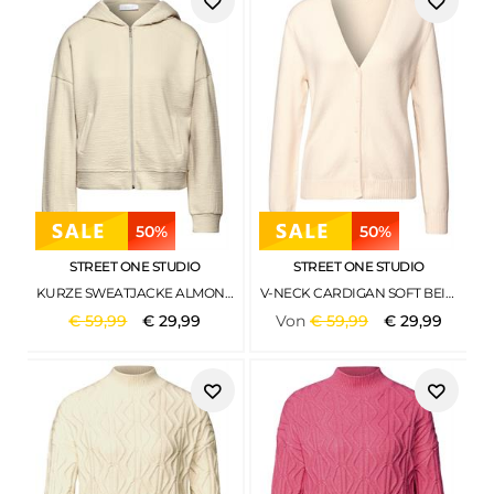
50%
50%
STREET ONE STUDIO
STREET ONE STUDIO
KURZE SWEATJACKE ALMOND WHITE
V-NECK CARDIGAN SOFT BEIGE
€
59
,
99
€
29
,
99
Von
€
59
,
99
€
29
,
99