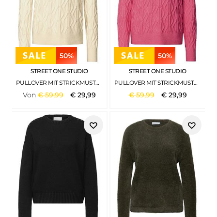
50%
50%
STREET ONE STUDIO
STREET ONE STUDIO
PULLOVER MIT STRICKMUSTER SOFT BEIGE
PULLOVER MIT STRICKMUSTER CANDY PINK MEL.
Von
€
59
,
99
€
29
,
99
€
59
,
99
€
29
,
99