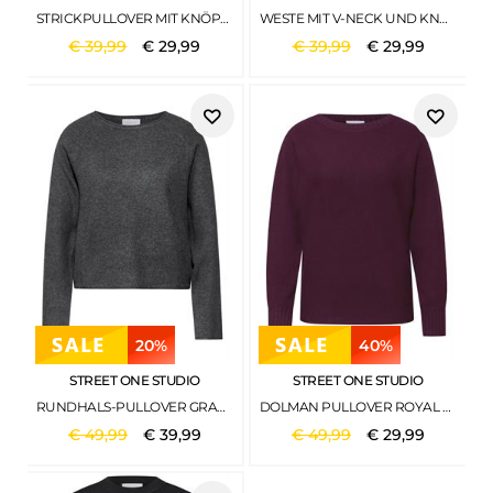
STRICKPULLOVER MIT KNÖPFEN BLAZING BERRY MEL.
WESTE MIT V-NECK UND KNOPFLEISTE SOFT BEIGE
€
39
,
99
€
29
,
99
€
39
,
99
€
29
,
99
20%
40%
STREET ONE STUDIO
STREET ONE STUDIO
RUNDHALS-PULLOVER GRAVEL GREY MEL.
DOLMAN PULLOVER ROYAL PLUM
€
49
,
99
€
39
,
99
€
49
,
99
€
29
,
99