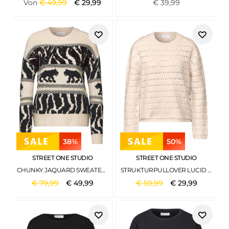
Von
€
49
,
99
€
29
,
99
€
39
,
99
38%
50%
STREET ONE STUDIO
STREET ONE STUDIO
CHUNKY JAQUARD SWEATER SOFT BEIGE
STRUKTURPULLOVER LUCID WHITE
€
79
,
99
€
49
,
99
€
59
,
99
€
29
,
99