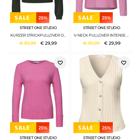
25%
25%
STREET ONE STUDIO
STREET ONE STUDIO
KURZER STRICKPULLOVER OIL GREEN
V-NECK PULLOVER INTENSE ROSE MEL.
€
39
,
99
€
29
,
99
€
39
,
99
€
29
,
99
25%
25%
STREET ONE STUDIO
STREET ONE STUDIO