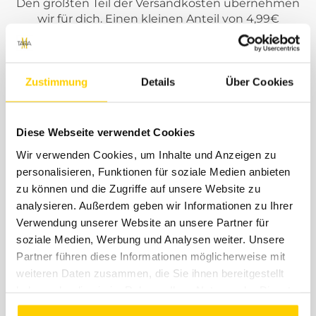
Den größten Teil der Versandkosten übernehmen
wir für dich. Einen kleinen Anteil von 4,99€
berechnen wir dir einmalig pro Bestellung für
angefallene Porto- und Verpackungskosten. Der
Rückversand im Falle einer Retoure ist immer
kostenlos. Jeder Bestellung legen wir ein
Zustimmung
Details
Über Cookies
kostenloses Retourenlabel von DHL bei. ( Innerhalb
DE )
Diese Webseite verwendet Cookies
Wir verwenden Cookies, um Inhalte und Anzeigen zu
personalisieren, Funktionen für soziale Medien anbieten
zu können und die Zugriffe auf unsere Website zu
Support
analysieren. Außerdem geben wir Informationen zu Ihrer
Verwendung unserer Website an unsere Partner für
soziale Medien, Werbung und Analysen weiter. Unsere
Solltest du Fragen, Anregungen oder Beschwerden
Partner führen diese Informationen möglicherweise mit
haben, dann schreibe uns einfach eine Mail an
weiteren Daten zusammen, die Sie ihnen bereitgestellt
shop@tara-m.de
. Unser Support-Team steht dir
haben oder die sie im Rahmen Ihrer Nutzung der Dienste
kostenlos mit Rat und Tat zur Seite. Wir geben uns
gesammelt haben.
Mühe, dass eure Anfragen innerhalb von 48