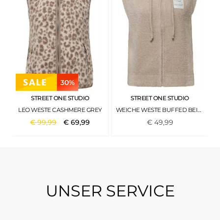
30%
STREET ONE STUDIO
STREET ONE STUDIO
LEO WESTE CASHMERE GREY
WEICHE WESTE BUFFED BEIGE
€
99
,
99
€
69
,
99
€
49
,
99
UNSER SERVICE