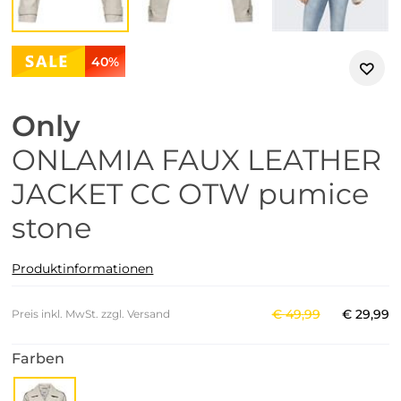
40%
Only
ONLAMIA FAUX LEATHER
JACKET CC OTW pumice
stone
Produktinformationen
€
49
,
99
€
29
,
99
Preis inkl. MwSt. zzgl. Versand
Farben