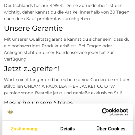
Deutschlands für nur 4,99 €. Deine Zufriedenheit ist uns
wichtig, daher kannst du die Artikel innerhalb von 30 Tagen
nach dem Kauf problemlos zurückgeben.
Unsere Garantie
Mit unserer Qualitätsgarantie kannst du sicher sein, dass du
ein hochwertiges Produkt erhältst. Bei Fragen oder
Anliegen steht dir unser Kundenservice jederzeit zur
Verfügung.
Jetzt zugreifen!
Warte nicht länger und bereichere deine Garderobe mit der
stilvollen ONLAMIA FAUX LEATHER JACKET CC OTW
pumice stone. Bestelle jetzt und genieße exklusiven Stil!
Besuche unsere Stores
Du möchtest vor dem Kauf deine Lieblingsartikel
anprobieren? Besuche einen unserer Tara-M Stores in
Dinslaken, Borken, Rheine, Herne, Bocholt, Coesfeld,
Zustimmung
Details
Über Cookies
Datteln, Lüdinghausen, Marl oder Herten. Unsere