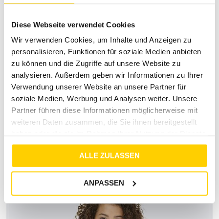
Modeexperten vor Ort beraten dich gerne!
Über Tara-M
Diese Webseite verwendet Cookies
Wir verwenden Cookies, um Inhalte und Anzeigen zu
Tara-M ist dein verlässlicher Partner für hochwertige
personalisieren, Funktionen für soziale Medien anbieten
Damenmode. Unser Sortiment umfasst eine breite Auswahl
an stilvollen Produkten, die deinen individuellen Geschmack
zu können und die Zugriffe auf unsere Website zu
treffen. Mit Fokus auf Qualität und Mode bieten wir dir stets
analysieren. Außerdem geben wir Informationen zu Ihrer
die neuesten Trends und zeitlosen Klassiker.
Verwendung unserer Website an unsere Partner für
soziale Medien, Werbung und Analysen weiter. Unsere
Partner führen diese Informationen möglicherweise mit
weiteren Daten zusammen, die Sie ihnen bereitgestellt
haben oder die sie im Rahmen Ihrer Nutzung der Dienste
RETOURE / REKLAMATION
gesammelt haben.
ALLE ZULASSEN
MARKENINFORMATIONEN
ANPASSEN