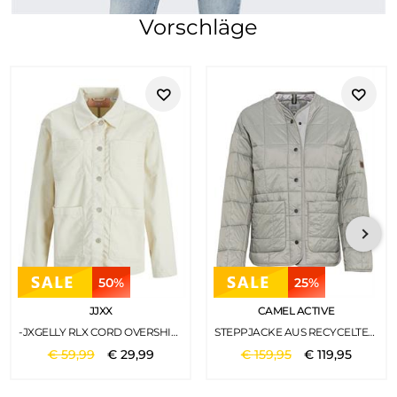
Vorschläge
50%
25%
JJXX
CAMEL ACTIVE
-JXGELLY RLX CORD OVERSHIRT SN BONE WHITE
STEPPJACKE AUS RECYCELTEM POLYESTER LIGHT SAGE
€
59
,
99
€
29
,
99
€
159
,
95
€
119
,
95