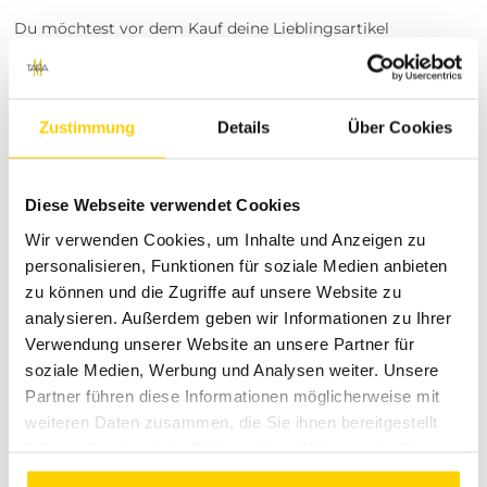
Du möchtest vor dem Kauf deine Lieblingsartikel
anprobieren? Besuche einen unserer Tara-M Stores in
Dinslaken, Borken, Rheine, Herne, Bocholt, Coesfeld,
Datteln, Lüdinghausen, Marl oder Herten. Unsere
Modeexperten vor Ort beraten dich gerne!
Zustimmung
Details
Über Cookies
Entdecke die echte Modewelt von
Tara-M
Diese Webseite verwendet Cookies
Als dein verlässlicher Partner in Sachen Fashion und
Wir verwenden Cookies, um Inhalte und Anzeigen zu
Lifestyle steht Tara-M für erstklassige Qualität, modernste
personalisieren, Funktionen für soziale Medien anbieten
Trends und einen herausragenden Kundenservice. Bei uns
zu können und die Zugriffe auf unsere Website zu
findest du neben angesagten Top-Marken wie Vero Moda
analysieren. Außerdem geben wir Informationen zu Ihrer
eine sorgfältig kuratierte Auswahl an angesagter
Verwendung unserer Website an unsere Partner für
Damenmode, die deine Persönlichkeit authentisch
soziale Medien, Werbung und Analysen weiter. Unsere
unterstreicht. Unser oberstes Ziel ist es, dir stets ein
Partner führen diese Informationen möglicherweise mit
inspirierendes und angenehmes Einkaufserlebnis zu bieten –
weiteren Daten zusammen, die Sie ihnen bereitgestellt
ganz egal, ob du in unserem Onlineshop stöberst oder uns
vor Ort besuchst.
haben oder die sie im Rahmen Ihrer Nutzung der Dienste
gesammelt haben.
Deine Einkaufs-Vorteile: Fairer