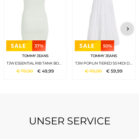
37%
50%
TOMMY JEANS
TOMMY JEANS
TJW ESSENTIAL RIB TANK BODYCON MINTY
TJW POPLIN TIERED SS MIDI DRESS WHITE
€
79
,
90
€
49
,
99
€
119
,
90
€
59
,
99
UNSER SERVICE