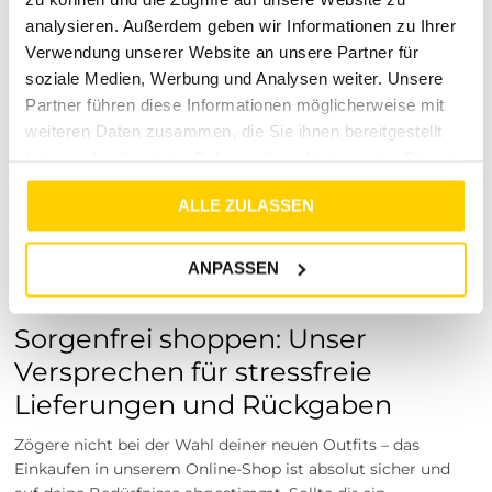
Wir bei Tara-M verstehen, dass Mode weit mehr ist als nur
analysieren. Außerdem geben wir Informationen zu Ihrer
ein nützliches Textil – sie ist der direkte Ausdruck deiner
Verwendung unserer Website an unsere Partner für
individuellen Persönlichkeit. Als dein verlässlicher Partner
soziale Medien, Werbung und Analysen weiter. Unsere
für zeitgemäße Trends und hochwertige Herrenmode ist es
Partner führen diese Informationen möglicherweise mit
unsere Mission, dir Kleidung zu bieten, die nicht nur optisch
weiteren Daten zusammen, die Sie ihnen bereitgestellt
begeistert, sondern deinen Alltag durch höchste Qualität
haben oder die sie im Rahmen Ihrer Nutzung der Dienste
spürbar aufwertet. Seit vielen Jahren steht der Name Tara-M
für sorgfältig ausgewählte Marken, eine große Leidenschaft
gesammelt haben.
ALLE ZULASSEN
für Details und ein rundum kundenfreundliches
Einkaufserlebnis. Wenn du dich für uns entscheidest, wählst
du echten Service, Modekompetenz und langlebige
ANPASSEN
Lieblingsstücke, die dich über viele Saisons hinweg
glücklich machen.
Sorgenfrei shoppen: Unser
Versprechen für stressfreie
Lieferungen und Rückgaben
Zögere nicht bei der Wahl deiner neuen Outfits – das
Einkaufen in unserem Online-Shop ist absolut sicher und