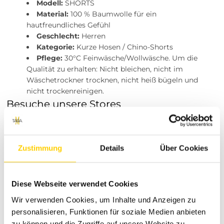
Modell:
SHORTS
Material:
100 % Baumwolle für ein
hautfreundliches Gefühl
Geschlecht:
Herren
Kategorie:
Kurze Hosen / Chino-Shorts
Pflege:
30°C Feinwäsche/Wollwäsche. Um die
Qualität zu erhalten: Nicht bleichen, nicht im
Wäschetrockner trocknen, nicht heiß bügeln und
nicht trockenreinigen.
Besuche unsere Stores
Du möchtest vor dem Kauf deine Lieblingsartikel
anprobieren? Besuche einen unserer Tara-M Stores in
Dinslaken, Borken, Rheine, Herne, Bocholt, Coesfeld,
Zustimmung
Details
Über Cookies
Datteln, Lüdinghausen, Marl oder Herten. Unsere
Modeexperten vor Ort beraten dich gerne!
Die Modewelt von Tara-M:
Diese Webseite verwendet Cookies
Leidenschaft für deinen
Wir verwenden Cookies, um Inhalte und Anzeigen zu
persönlichen Stil
personalisieren, Funktionen für soziale Medien anbieten
zu können und die Zugriffe auf unsere Website zu