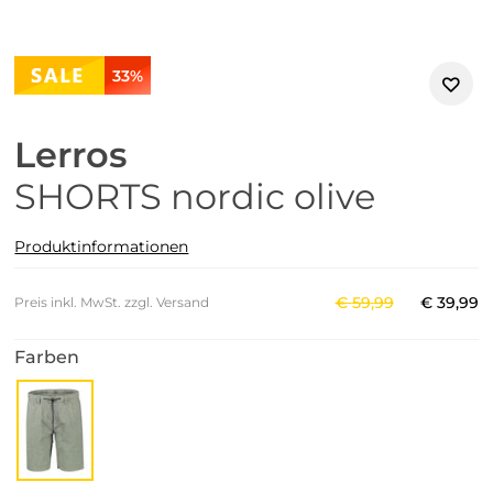
33%
Lerros
SHORTS nordic olive
Produktinformationen
€
59
,
99
€
39
,
99
Preis inkl. MwSt. zzgl. Versand
Farben