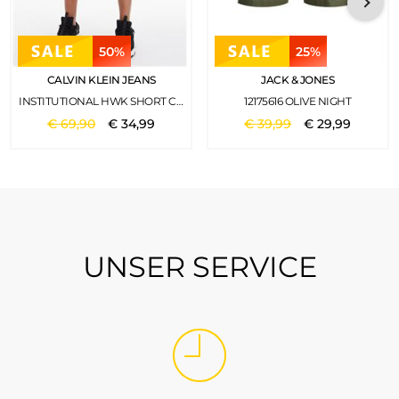
50%
25%
CALVIN KLEIN JEANS
JACK & JONES
INSTITUTIONAL HWK SHORT CK BLACK
12175616 OLIVE NIGHT
€
69
,
90
€
34
,
99
€
39
,
99
€
29
,
99
UNSER SERVICE