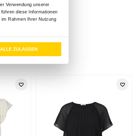
hrer Verwendung unserer
 führen diese Informationen
ie im Rahmen Ihrer Nutzung
ALLE ZULASSEN
usgewählte VILA Styles für Frauen, die moderne Looks mit
 Outfit feminin aussehen soll, aber nicht zu festlich, streng
 Stadt und Freizeit:
VILA
bringt eine ruhige, feminine
rn gut angezogen fühlen, ohne lange über ihr Outfit