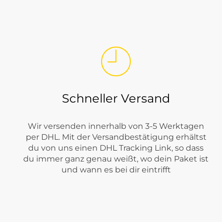
Welche VILA Kleidung findest du be
Bei Tara-M steht VILA vor allem für moderne Damenmode mit fe
Anlässe eignen. Besonders stark ist VILA bei Kleidungsstücken
Schneller Versand
Wir versenden innerhalb von 3-5 Werktagen
per DHL. Mit der Versandbestätigung erhältst
du von uns einen DHL Tracking Link, so dass
du immer ganz genau weißt, wo dein Paket ist
und wann es bei dir eintrifft