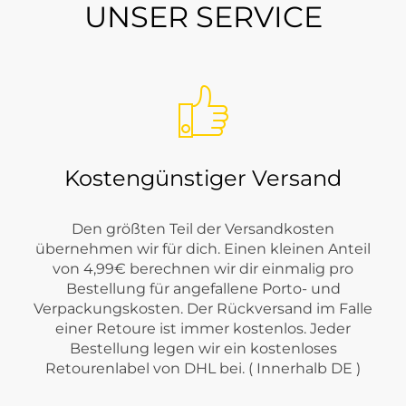
UNSER SERVICE
i Tara-M?
mininer Ausrichtung. Je nach Saison findest du Styles, die sich
, die deinem Outfit schnell eine stilvolle Wirkung geben.
Kostengünstiger Versand
Den größten Teil der Versandkosten
übernehmen wir für dich. Einen kleinen Anteil
von 4,99€ berechnen wir dir einmalig pro
Bestellung für angefallene Porto- und
Verpackungskosten. Der Rückversand im Falle
einer Retoure ist immer kostenlos. Jeder
Bestellung legen wir ein kostenloses
Retourenlabel von DHL bei. ( Innerhalb DE )