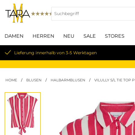
DAMEN
HERREN
NEU
SALE
STORES
Lieferung innerhalb von 3-5 Werktagen
HOME
/
BLUSEN
/
HALBARMBLUSEN
/
VILULLY S/L TIE TOP