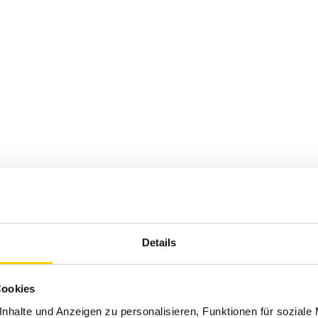
halb Deutschlands. Solltest du
erhalb von 30 Tagen nach Kauf
Details
n? Besuche einen unserer Tara-M
, Datteln, Lüdinghausen, Marl
Cookies
!
nhalte und Anzeigen zu personalisieren, Funktionen für soziale