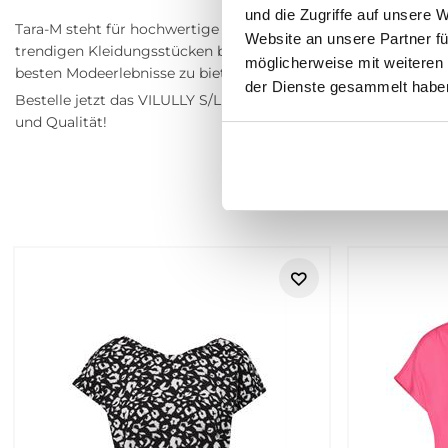
und die Zugriffe auf unsere 
Tara-M steht für hochwertige Mode, die Stil und Komfort verei
Website an unsere Partner fü
trendigen Kleidungsstücken bieten wir für jede Frau das Passend
möglicherweise mit weiteren
besten Modeerlebnisse zu bieten und dich mit unseren einziga
der Dienste gesammelt habe
Bestelle jetzt das VILULLY S/L TIE TOP und erlebe die perfekt
und Qualität!
Retouren
VILA bei Tara-M – feminine Damenm
VILA steht für feminine Damenmode, die stilvoll wirkt und si
weichen Silhouetten, schönen Details und alltagstauglicher K
oder überladen wirken darf.
Ob Bluse für den Alltag, Kleid für einen besonderen Moment, 
Stilrichtung mit, die sich vielseitig kombinieren lässt. Die St
nachdenken zu müssen.
https://www.tara-m.de/retouren/