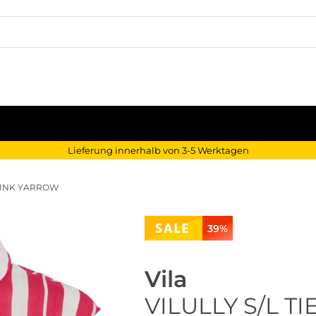
Lieferung innerhalb von 3-5 Werktagen
 PINK YARROW
39%
Vila
VILULLY S/L TI