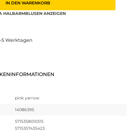
IN DEN WARENKORB
A
HALBARMBLUSEN
ANZEIGEN
3-5 Werktagen
KENINFORMATIONEN
pink yarrow
14086395
5715358010315
5715357435423