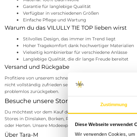
Garantie für langlebige Qualität
Verfügbar in verschiedenen Größen
Einfache Pflege und Wartung
Warum du das VILULLY TIE TOP lieben wirst
Stilvolles Design, das immer im Trend liegt
Hoher Tragekomfort dank hochwertiger Materialien
Vielseitig kombinierbar für verschiedene Anlässe
Langlebige Qualität, die dir lange Freude bereitet
Versand und Rückgabe
Profitiere von unserem schnellen Versand für nur 4,99 € inner
nicht vollständig zufrieden sein, kannst du deine Artikel inn
problemlos zurückgeben.
Besuche unsere Stores
Zustimmung
Du möchtest vor dem Kauf deine Lieblingsartikel anprobiere
Stores in Dinslaken, Borken, Rheine, Herne, Bocholt, Coesfeld
Diese Webseite verwendet 
oder Herten. Unsere Modeexperten vor Ort beraten dich gerne
Wir verwenden Cookies, um I
Über Tara-M