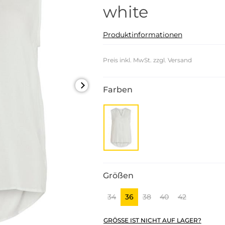
white
Produktinformationen
Preis inkl. MwSt. zzgl. Versand
Farben
Größen
34
36
38
40
42
GRÖSSE IST NICHT AUF LAGER?