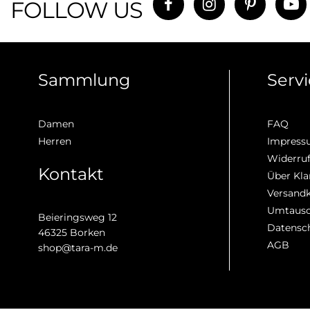
FOLLOW US
Sammlung
Serv
Damen
FAQ
Herren
Impres
Widerru
Kontakt
Über Kla
Versand
Umtausc
Beieringsweg 12
Datensc
46325 Borken
AGB
shop@tara-m.de