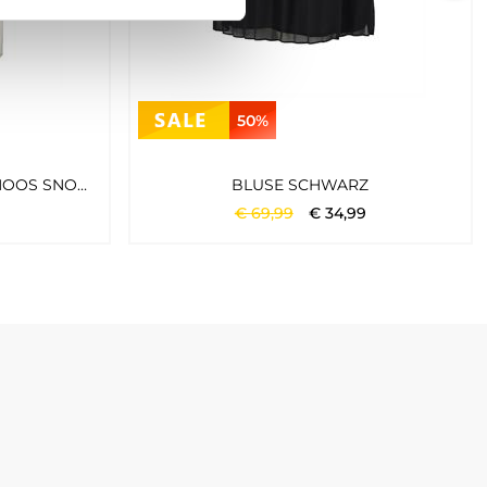
50%
VMDEBBIE PLEAT S/L TOP NOOS SNOW WHITE
BLUSE SCHWARZ
€
69
,
99
€
34
,
99