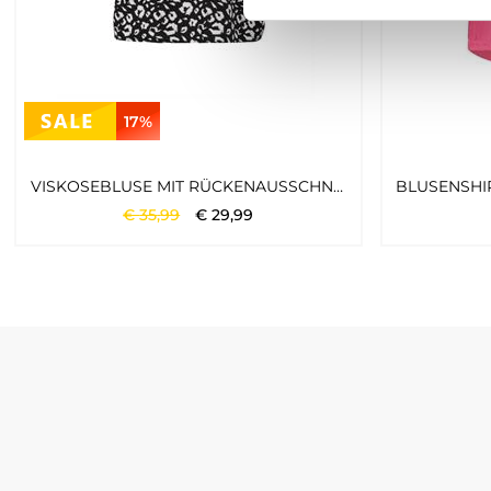
17%
VISKOSEBLUSE MIT RÜCKENAUSSCHNITT SCHWARZ
€
35
,
99
€
29
,
99