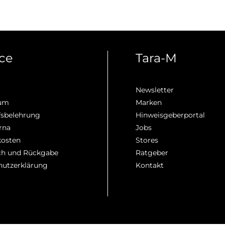
ice
Tara-M
Newsletter
sum
Marken
fsbelehrung
Hinweisgeberportal
rna
Jobs
kosten
Stores
h und Rückgabe
Ratgeber
hutzerklärung
Kontakt