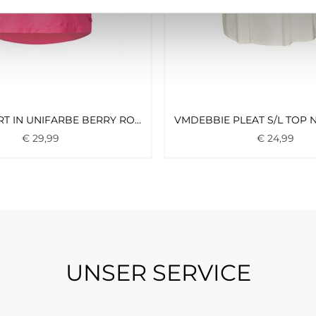
BLUSENSHIRT IN UNIFARBE BERRY ROSE
€
29
,
99
€
24
,
99
UNSER SERVICE