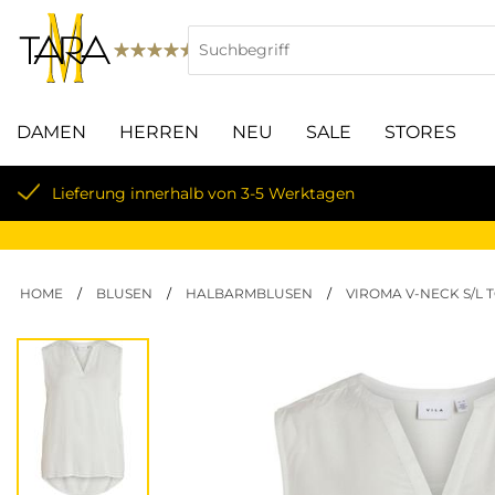
DAMEN
HERREN
NEU
SALE
STORES
Lieferung innerhalb von 3-5 Werktagen
HOME
/
BLUSEN
/
HALBARMBLUSEN
/
VIROMA V-NECK S/L 