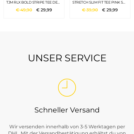
TJM RLX BOLD STRIPE TEE DEEP CRIMSON
STRETCH SLIM FIT TEE PINK SHADE
€
49
,
90
€
29
,
99
€
39
,
90
€
29
,
99
UNSER SERVICE
Schneller Versand
Wir versenden innerhalb von 3-5 Werktagen per
DHL. Mit der Versandbestätigung erhältst du von