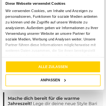
absolute Key-Pieces, die deinen Kleiderschrank bereichern
Diese Webseite verwendet Cookies
und deinen Alltag stilvoller machen. Wir lieben Mode und
Wir verwenden Cookies, um Inhalte und Anzeigen zu
möchten diese Leidenschaft mit dir teilen.
personalisieren, Funktionen für soziale Medien anbieten
Rundum-Service, der keine
zu können und die Zugriffe auf unsere Website zu
Wünsche offenlässt
analysieren. Außerdem geben wir Informationen zu Ihrer
Verwendung unserer Website an unsere Partner für
Dein Einkauf soll so reibungslos und angenehm wie
soziale Medien, Werbung und Analysen weiter. Unsere
möglich ablaufen. Bei uns bestellst du ganz ohne versteckte
Partner führen diese Informationen möglicherweise mit
Hürden. Für nur 4,99 € liefern wir deine neuen
weiteren Daten zusammen, die Sie ihnen bereitgestellt
Lieblingsoutfits schnell und sicher direkt innerhalb
haben oder die sie im Rahmen Ihrer Nutzung der Dienste
Deutschlands zu dir nach Hause. Du hast beim Anprobieren
gemerkt, dass es doch nicht hundertprozentig dein Fall ist?
gesammelt haben.
ALLE ZULASSEN
Das ist überhaupt kein Problem: Die Rückgabe der Artikel
ist für dich ganz flexibel innerhalb von 30 Tagen nach Kauf
möglich. Transparenz, Zuverlässigkeit und dein perfekter
ANPASSEN
Look stehen bei uns an erster Stelle.
Mache dich bereit für die warme
Jahreszeit!
Lege dir deine neue Style Bari