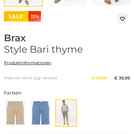
33%
Brax
Style Bari thyme
Produktinformationen
€
59
,
95
€
39
,
99
Preis inkl. MwSt. zzgl. Versand
Farben