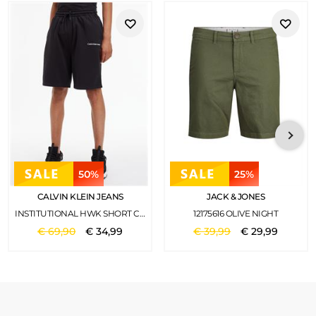
50%
25%
CALVIN KLEIN JEANS
JACK & JONES
INSTITUTIONAL HWK SHORT CK BLACK
12175616 OLIVE NIGHT
€
69
,
90
€
34
,
99
€
39
,
99
€
29
,
99