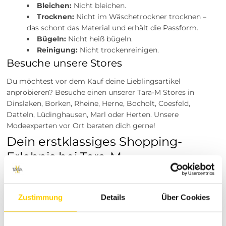
Bleichen:
Nicht bleichen.
Trocknen:
Nicht im Wäschetrockner trocknen –
das schont das Material und erhält die Passform.
Bügeln:
Nicht heiß bügeln.
Reinigung:
Nicht trockenreinigen.
Besuche unsere Stores
Du möchtest vor dem Kauf deine Lieblingsartikel
anprobieren? Besuche einen unserer Tara-M Stores in
Dinslaken, Borken, Rheine, Herne, Bocholt, Coesfeld,
Datteln, Lüdinghausen, Marl oder Herten. Unsere
Modeexperten vor Ort beraten dich gerne!
Dein erstklassiges Shopping-
Erlebnis bei Tara-M
Bei Tara-M verstehen wir, dass Einkaufen mehr ist als nur
das Besorgen neuer Kleidung – es ist der Ausdruck deiner
Persönlichkeit. Wir stehen für individuelle Beratung, echtes
Zustimmung
Details
Über Cookies
Trendgespür und Mode, die dich begeistert. In unserem
sorgfältig kuratierten Sortiment findest du Top-Marken und