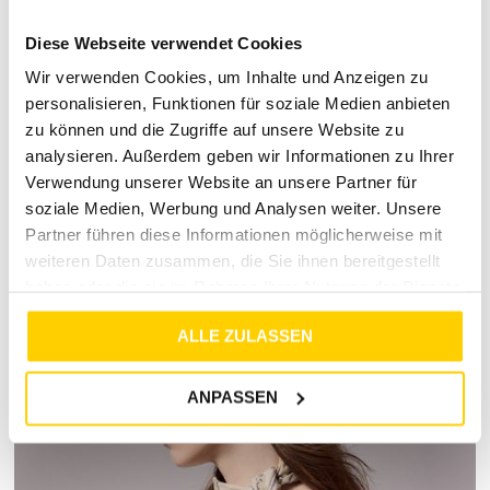
Kundenservice. Wir bieten eine breite Auswahl an aktuellen
Diese Webseite verwendet Cookies
Trends und zeitlosen Klassikern, die perfekt auf deine
individuellen Bedürfnisse abgestimmt sind. Entdecke
Wir verwenden Cookies, um Inhalte und Anzeigen zu
unsere Kollektion online oder in unseren Filialen und erlebe
personalisieren, Funktionen für soziale Medien anbieten
Mode, die begeistert!
zu können und die Zugriffe auf unsere Website zu
analysieren. Außerdem geben wir Informationen zu Ihrer
Verwendung unserer Website an unsere Partner für
soziale Medien, Werbung und Analysen weiter. Unsere
RETOURE / REKLAMATION
Partner führen diese Informationen möglicherweise mit
weiteren Daten zusammen, die Sie ihnen bereitgestellt
MARKENINFORMATIONEN
haben oder die sie im Rahmen Ihrer Nutzung der Dienste
gesammelt haben.
ALLE ZULASSEN
ANPASSEN