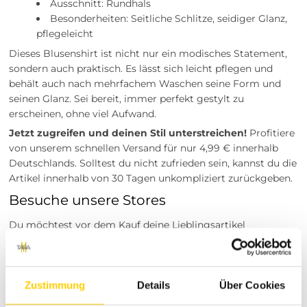
Ausschnitt: Rundhals
Besonderheiten: Seitliche Schlitze, seidiger Glanz,
pflegeleicht
Dieses Blusenshirt ist nicht nur ein modisches Statement,
sondern auch praktisch. Es lässt sich leicht pflegen und
behält auch nach mehrfachem Waschen seine Form und
seinen Glanz. Sei bereit, immer perfekt gestylt zu
erscheinen, ohne viel Aufwand.
Jetzt zugreifen und deinen Stil unterstreichen!
Profitiere
von unserem schnellen Versand für nur 4,99 € innerhalb
Deutschlands. Solltest du nicht zufrieden sein, kannst du die
Artikel innerhalb von 30 Tagen unkompliziert zurückgeben.
Besuche unsere Stores
Du möchtest vor dem Kauf deine Lieblingsartikel
anprobieren? Besuche einen unserer Tara-M Stores in
Dinslaken, Borken, Rheine, Herne, Bocholt, Coesfeld,
Datteln, Lüdinghausen, Marl oder Herten. Unsere
Zustimmung
Details
Über Cookies
Modeexperten vor Ort beraten dich gerne!
Tara-M steht für modische Vielfalt und erstklassigen