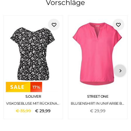
Vorschläge
17%
S.OLIVER
STREET ONE
VISKOSEBLUSE MIT RÜCKENAUSSCHNITT SCHWARZ
BLUSENSHIRT IN UNIFARBE BERRY ROSE
€
35
,
99
€
29
,
99
€
29
,
99