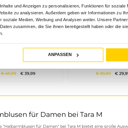
nhalte und Anzeigen zu personalisieren, Funktionen für soziale
Website zu analysieren. Außerdem geben wir Informationen zu I
r soziale Medien, Werbung und Analysen weiter. Unsere Partner
 Daten zusammen, die Sie ihnen bereitgestellt haben oder die s
n.
20%
25%
ANPASSEN
REET ONE STUDIO
STREET ONE ST
KURZARM HEMDBLUSE AUS LEINEN VERY BERRY
€
49
,
99
€
39
,
99
€
39
,
99
€
29
,
9
mblusen für Damen bei Tara M
e "Halbarmblusen für Damen" bei Tara M bietet eine große Auswa