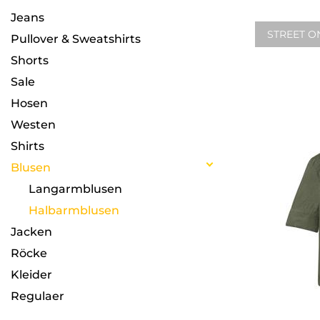
Jeans
STREET O
Pullover & Sweatshirts
Shorts
Sale
Hosen
Westen
Shirts
Blusen
Langarmblusen
Halbarmblusen
Jacken
Röcke
Kleider
Regulaer