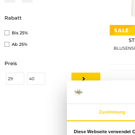
Tom Tailor
Rabatt
Vila
Monari
Bis 25%
ST
Vero Moda
Ab 25%
BLUSENSH
Pieces
Preis
JDY
Tom Tailor Denim
s.Oliver
Noisy May
Street One
Zustimmung
Zabaione
Diese Webseite verwendet 
Tommy Hilfiger