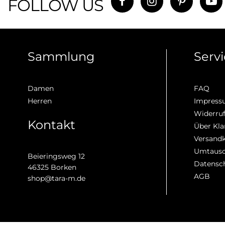
FOLLOW US
Sammlung
Serv
Damen
FAQ
Herren
Impres
Widerru
Kontakt
Über Kla
Versand
Umtausc
Beieringsweg 12
Datensc
46325 Borken
AGB
shop@tara-m.de