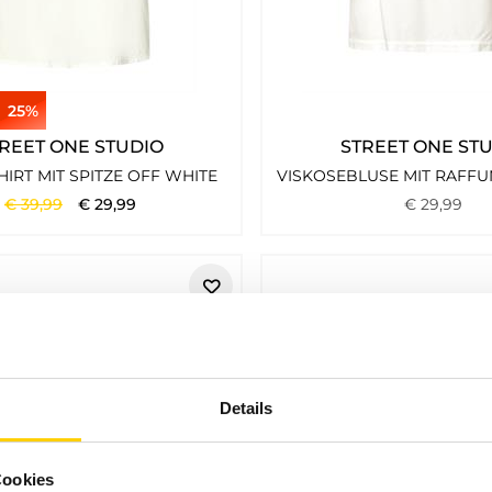
25%
REET ONE STUDIO
STREET ONE ST
IRT MIT SPITZE OFF WHITE
€
39
,
99
€
29
,
99
€
29
,
99
Details
Cookies