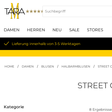
DAMEN
HERREN
NEU
SALE
STORES
Lieferung innerhalb von 3-5 Werktagen
HOME
/
DAMEN
/
BLUSEN
/
HALBARMBLUSEN
/
STREET 
STREET 
Kategorie
8
Ergebnisse