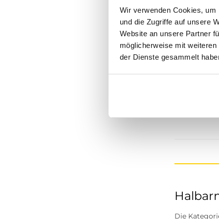
Wir verwenden Cookies, um I
Eight 2 Nine
und die Zugriffe auf unsere 
Website an unsere Partner fü
Soyaconcept
möglicherweise mit weiteren
Marc O'Polo
der Dienste gesammelt habe
s.Oliver Black Label
Hailys
ST
Tommy Jeans
Halbar
Die Kategori