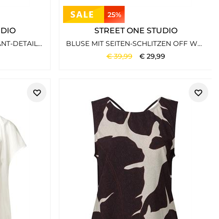
25%
UDIO
STREET ONE STUDIO
KURZARM BLUSE MIT VOLANT-DETAILS WHITE
BLUSE MIT SEITEN-SCHLITZEN OFF WHITE
€
39
,
99
€
29
,
99