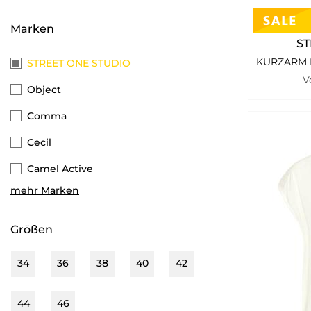
Marken
ST
STREET ONE STUDIO
V
Object
Comma
Cecil
Camel Active
mehr Marken
Esprit
Opus
Größen
Only
34
36
38
40
42
Brax
QS
44
46