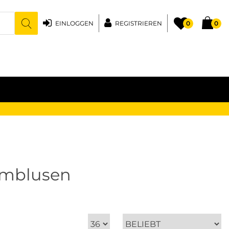
EINLOGGEN
REGISTRIEREN
0
0
rmblusen