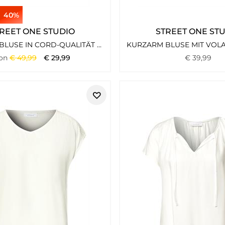
40%
REET ONE STUDIO
STREET ONE ST
KURZARM BLUSE IN CORD-QUALITÄT LICHEN GREEN
on
€
49
,
99
€
29
,
99
€
39
,
99