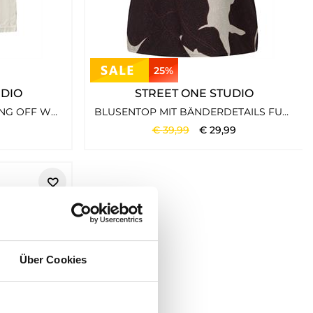
25%
UDIO
STREET ONE STUDIO
VISKOSEBLUSE MIT RAFFUNG OFF WHITE
BLUSENTOP MIT BÄNDERDETAILS FUDGE RED
€
39
,
99
€
29
,
99
Über Cookies