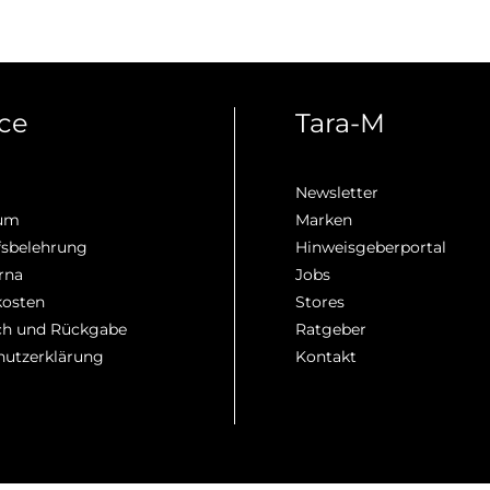
ice
Tara-M
Newsletter
sum
Marken
fsbelehrung
Hinweisgeberportal
rna
Jobs
kosten
Stores
h und Rückgabe
Ratgeber
hutzerklärung
Kontakt