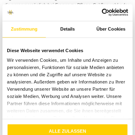
dir gerne persönlich bei Fragen zu Pflege, Größenwahl oder
Styling-Tipps.
Deine Zufriedenheit ist uns
wichtig
Zustimmung
Details
Über Cookies
Wir legen Wert auf Qualität und Kundenerfahrung. Solltest
du mit der Viskosebluse nicht zufrieden sein, nutze die 30-
Diese Webseite verwendet Cookies
tägige Rückgabefrist. Für alle weiteren Fragen erreichst du
Wir verwenden Cookies, um Inhalte und Anzeigen zu
unseren Service per E-Mail oder Telefon – wir sind für dich
personalisieren, Funktionen für soziale Medien anbieten
da und finden schnell eine Lösung.
zu können und die Zugriffe auf unsere Website zu
Besuche unsere Stores
analysieren. Außerdem geben wir Informationen zu Ihrer
Du möchtest vor dem Kauf deine Lieblingsartikel
Verwendung unserer Website an unsere Partner für
anprobieren? Besuche einen unserer Tara-M Stores in
soziale Medien, Werbung und Analysen weiter. Unsere
Dinslaken, Borken, Rheine, Herne, Bocholt, Coesfeld,
Partner führen diese Informationen möglicherweise mit
Datteln, Lüdinghausen, Marl oder Herten. Unsere
weiteren Daten zusammen, die Sie ihnen bereitgestellt
Modeexperten vor Ort beraten dich gerne!
haben oder die sie im Rahmen Ihrer Nutzung der Dienste
Über das Projekt Tara-M
gesammelt haben.
ALLE ZULASSEN