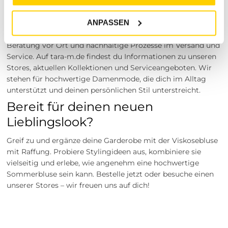
Tara-M ist ein Modeprojekt mit dem Ziel, modernen und
alltagstauglichen Stil mit persönlicher Beratung zu
ANPASSEN
verbinden. Wir legen Wert auf sorgfältig ausgewählte
Marken wie STREET ONE STUDIO, eine freundliche
Beratung vor Ort und nachhaltige Prozesse im Versand und
Service. Auf tara-m.de findest du Informationen zu unseren
Stores, aktuellen Kollektionen und Serviceangeboten. Wir
stehen für hochwertige Damenmode, die dich im Alltag
unterstützt und deinen persönlichen Stil unterstreicht.
Bereit für deinen neuen
Lieblingslook?
Greif zu und ergänze deine Garderobe mit der Viskosebluse
mit Raffung. Probiere Stylingideen aus, kombiniere sie
vielseitig und erlebe, wie angenehm eine hochwertige
Sommerbluse sein kann. Bestelle jetzt oder besuche einen
unserer Stores – wir freuen uns auf dich!