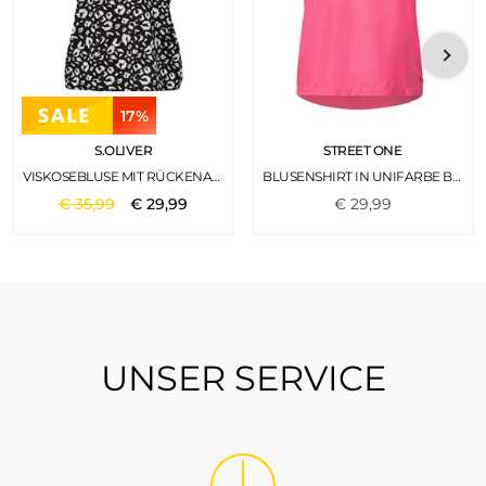
17%
S.OLIVER
STREET ONE
VISKOSEBLUSE MIT RÜCKENAUSSCHNITT SCHWARZ
BLUSENSHIRT IN UNIFARBE BERRY ROSE
€
35
,
99
€
29
,
99
€
29
,
99
UNSER SERVICE